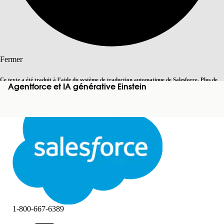
Rechercher
Fermer
Ce texte a été traduit à l’aide du système de traduction automatique de Salesforce. Plus de
Agentforce et IA générative Einstein
Basculer vers la page en anglais
détails, consultez <
cette page
.
Pas maintenant
Fermer
Fermer
1-800-667-6389