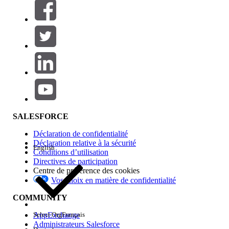
Filtres (0)
SÉLECTIONNER DES FILTRES
Ajouter
Gamme de produits
Impact des fonctionnalités
SALESFORCE
Déclaration de confidentialité
Déclaration relative à la sécurité
English
Conditions d’utilisation
Directives de participation
Centre de préférence des cookies
Vos choix en matière de confidentialité
Edition
COMMUNITY
AppExchange
Select Org
Français
Administrateurs Salesforce