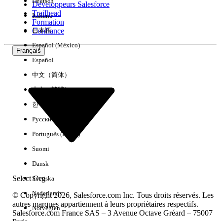
Deutsch
Développeurs Salesforce
Trailhead
Italiano
Expérience
Formation
Confiance
日本語
Español (México)
Français
Español
Effacer tout
Terminé
中文（简体）
中文（繁體）
한국어
Русский
Português (Brasil)
Suomi
Dansk
Select Org
Svenska
Nederlands
© Copyright 2026, Salesforce.com Inc. Tous droits réservés. Les
autres marques appartiennent à leurs propriétaires respectifs.
Norvégien
Salesforce.com France SAS – 3 Avenue Octave Gréard – 75007
Aucun résultat