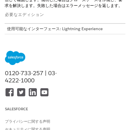
求を解決します。失敗した場合はエラーメッセージを返します。
必要なエディション
使用可能なインターフェース: Lightning Experience
使用可能なエディション:
Professional
Edition、
Enterprise
Edition、
Unlimited
Edition (Financial Services Cloud 付属)
必要なユーザー権限
Financial Services Cloud を
Financial Services Cloud 拡
0120-733-257 | 03-
使用する
張機能
4222-1000
または
FSC サービス
「標準エージェントアクションの
共通ユーザーアクセス
」を参
照してください。
SALESFORCE
アクションの詳細
プライバシーに関する声明
セキュリティに関する声明