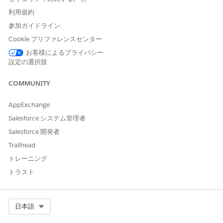
API 参照名
FulfillCardPINReset
利用規約
参照アクション種別
Integration Procedure
参加ガイドライン:
Cookie プリファレンスセンター
参照アクション
FSCRtlResetPin_UpdatePinD
etails
お客様によるプライバシー
設定の選択肢
このアクションで 1 つ以上の
不可
プロンプトテンプレートが実
COMMUNITY
行されますか?
AppExchange
Salesforce システム管理者
Salesforce 開発者
この記事で問題は解決されましたか?
ご意見をお待ちしております。
Trailhead
トレーニング
はい
いいえ
トラスト
Select Org
日本語