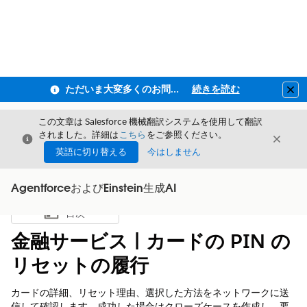
ただいま大変多くのお問い合わせをいただいており、ご連絡までにお時間を頂戴しております
続きを読む
Clo
この文章は Salesforce 機械翻訳システムを使用して翻訳
されました。詳細は
こちら
をご参照ください。
閉じる
閉じ
閉じる
英語に切り替える
今はしません
AgentforceおよびEinstein生成AI
目次
目次を表示
金融サービス | カードの PIN の
リセットの履行
カードの詳細、リセット理由、選択した方法をネットワークに送
信して確認します。成功した場合はクローズケースを作成し、要