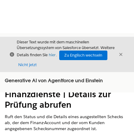
Dieser Text wurde mit dem maschinellen
Übersetzungssystem von Salesforce übersetzt. Weitere
Schließen
Schli
Details finden Sie
hier
.
Zu Englisch wechseln
Schließ
Nicht jetzt
Generative AI von Agentforce und Einstein
Inhalt
Inhalt anzeigen
Finanzdienste | Details zur
Prüfung abrufen
Ruft den Status und die Details eines ausgestellten Schecks
ab, der dem Finanz-Account und der vom Kunden
angegebenen Schecksnummer zugeordnet ist.