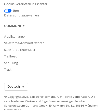
Referenzaktionstyp
Integrationsverfahren
Cookie-Voreinstellungscenter
Referenzaktion
FSC_GetCheckDetails
Ihre
Datenschutzauswahlen
Führt diese Aktion eine oder
Nein
mehrere
COMMUNITY
Aufforderungsvorlagen aus?
AppExchange
Salesforce-Administratoren
KONNTEN SIE IHR PROBLEM MITHILFE DIESES ARTIKELS
Salesforce-Entwickler
LÖSEN?
Trailhead
Geben Sie uns Feedback, damit wir uns verbessern können.
Schulung
Trust
Ja
Nein
Select Org
Deutsch
© Copyright 2026, Salesforce.com Inc. Alle Rechte vorbehalten. Die
verschiedenen Marken sind Eigentum der jeweiligen Inhaber.
Salesforce.com Germany GmbH, Erika-Mann-Str. 31, 80636 München,
Deutschland