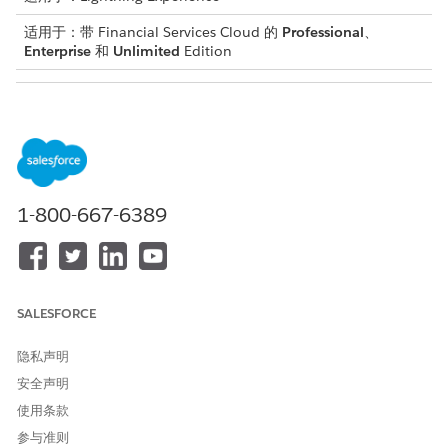
适用于：带 Financial Services Cloud 的
Professional
、
Enterprise
和
Unlimited
Edition
所需用户权限
要使用 Financial Services
Financial Services Cloud 扩
Cloud：
展
或者
FSC 服务
1-800-667-6389
请参阅标准客服人员操作的
通用用户访问权限
。
操作详细信息
SALESFORCE
API 名称
GetCheckDetails
隐私声明
引用操作类型
集成过程
安全声明
参考操作
FSC_GetCheckDetails
使用条款
参与准则
此操作是否执行一个或多个提
否