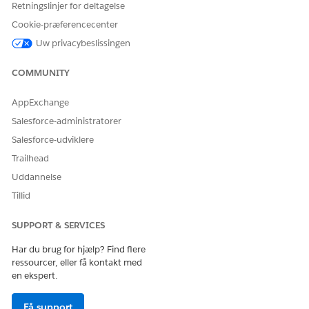
Referencehandlingstype
Integrationsprocedure
Retningslinjer for deltagelse
Cookie-præferencecenter
Referencehandling
ManageStandingInstruction
s_GetRecurringTransactions
Uw privacybeslissingen
Kører denne handling en
Nej
COMMUNITY
eller flere
meddelelsesskabeloner?
AppExchange
Salesforce-administratorer
Salesforce-udviklere
LØSTE DENNE ARTIKEL DIT PROBLEM?
Trailhead
Giv os besked, så vi kan forbedre os!
Uddannelse
Ja
Nej
Tillid
SUPPORT & SERVICES
Har du brug for hjælp? Find flere
ressourcer, eller få kontakt med
en ekspert.
Få support