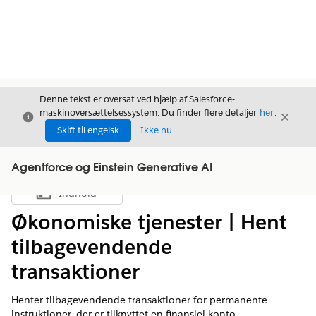
Denne tekst er oversat ved hjælp af Salesforce-
maskinoversættelsessystem. Du finder flere detaljer
her
.
Luk
Luk
Luk
Skift til engelsk
Ikke nu
Agentforce og Einstein Generative AI
Indhold
Vis indholdsfortegnelse
Økonomiske tjenester | Hent
tilbagevendende
transaktioner
Henter tilbagevendende transaktioner for permanente
instruktioner, der er tilknyttet en finansiel konto.