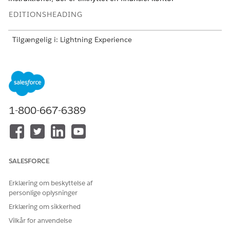
EDITIONSHEADING
Tilgængelig i: Lightning Experience
Tilgængelig i:
Professional
,
Enterprise
og
Ubegrænset
version med Financial Services Cloud
BRUGERTILLADELSER PÅKRÆVET
1-800-667-6389
Hvis du vil bruge Financial
Financial Services Cloud-
Services Cloud:
udvidelse
ELLER
FSC-service
SALESFORCE
Se
Almen brugeradgang til standardagenthandlinger
.
Erklæring om beskyttelse af
Handlingsdetaljer
personlige oplysninger
Erklæring om sikkerhed
API-navn
GetRecurringTransactions
Vilkår for anvendelse