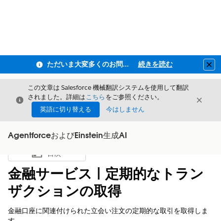
ただいま大変多くのお問い合わせをいただいており、ご連絡までにお時間を頂戴しております
続きを読む
Clo
この文章は Salesforce 機械翻訳システムを使用して翻訳
されました。詳細は
こちら
をご参照ください。
閉じる
閉じ
閉じる
英語に切り替える
今はしません
AgentforceおよびEinstein生成AI
目次
目次を表示
金融サービス | 定期的なトラン
ザクションの取得
金融口座に関連付けられた立会い注文の定期的な取引を取得しま
す。