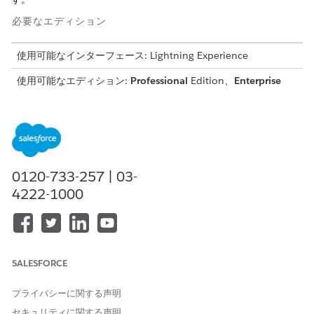
必要なエディション
使用可能なインターフェース: Lightning Experience
使用可能なエディション:
Professional
Edition、
Enterprise
Edition、
Unlimited
Edition (Financial Services Cloud 付属)
必要なユーザー権限
Financial Services Cloud を
Financial Services Cloud 拡
使用する
張機能
0120-733-257 | 03-
または
4222-1000
FSC サービス
「標準エージェントアクションの
共通ユーザーアクセス
」を参
照してください。
SALESFORCE
アクションの詳細
プライバシーに関する声明
API 参照名
GetRecurringTransactions
セキュリティに関する声明