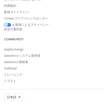
利用規約
参照アクション種別
Integration Procedure
参加ガイドライン:
参照アクション
ManageStandingInstruction
Cookie プリファレンスセンター
s_GetRecurringTransactions
お客様によるプライバシー
このアクションで 1 つ以上の
不可
設定の選択肢
プロンプトテンプレートが実
行されますか?
COMMUNITY
AppExchange
Salesforce システム管理者
この記事で問題は解決されましたか?
Salesforce 開発者
ご意見をお待ちしております。
Trailhead
はい
いいえ
トレーニング
トラスト
Select Org
日本語