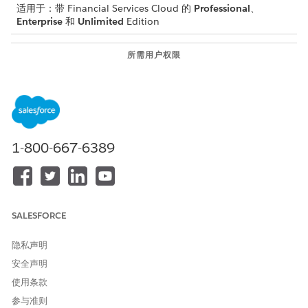
适用于：带 Financial Services Cloud 的
Professional
、
Enterprise
和
Unlimited
Edition
所需用户权限
要使用 Financial Services
Financial Services Cloud 扩
Cloud：
展
或者
FSC 服务
1-800-667-6389
请参阅标准客服人员操作的
通用用户访问权限
。
操作详细信息
SALESFORCE
API 名称
GetRecurringTransactions
引用操作类型
集成过程
隐私声明
安全声明
参考操作
ManageStandingInstruction
s_GetRecurringTransactions
使用条款
参与准则
此操作是否执行一个或多个提
否