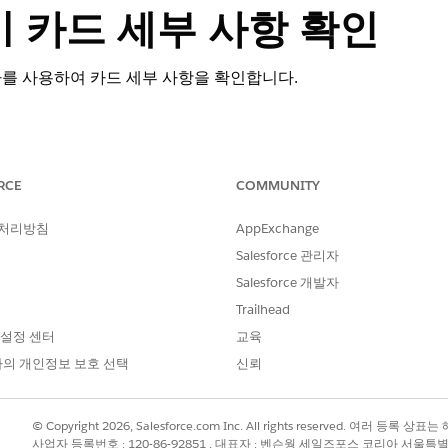
| 카드 세부 사항 확인
일자를 사용하여 카드 세부 사항을 확인합니다.
RCE
COMMUNITY
 Cloud를 사용하는
Professional
,
Enterprise
및
Unlimited
Edition
 처리방침
AppExchange
필요한 사용자 권한
Salesforce 관리자
Salesforce 개발자
Financial Services Cloud
Trailhead
OR
 설정 센터
교육
FSC Service
의 개인정보 보호 선택
신뢰
사용자 액세스
를 참조하십시오.
© Copyright 2026, Salesforce.com Inc. All rights reserved. 여러 등
사업자 등록번호 : 120-86-92851 , 대표자 : 벤슨웡 세일즈포스 코리아 서울특