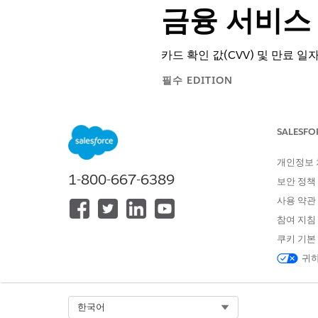
금융 서비스 
카드 확인 값(CVV) 및 만료 
필수 EDITION
지원 제품: Lightning Experience
SALESFO
지원 제품: Financial Services
개인정보
1-800-667-6389
보안 정책
Financial Services Cloud 사용:
사용 약관
참여 지침
쿠키 기본
귀하
표준 에이전트 작업에 대한
일반 
Select Org
한국어
작업 세부 사항