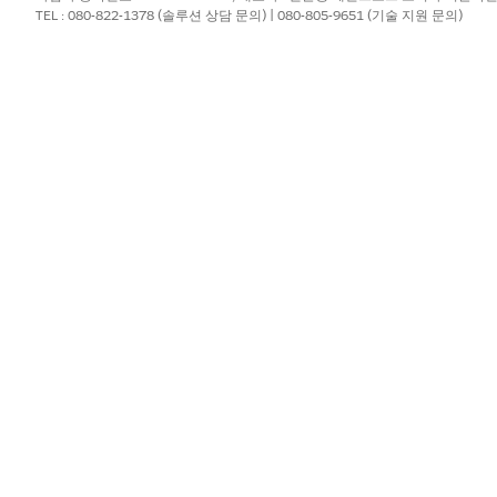
TEL : 080-822-1378 (솔루션 상담 문의) | 080-805-9651 (기술 지원 문의)
ValidateCardDetails
통합 절차
FSCRtlResetPin_ValidateCard
템플릿을 실행합니까?
아니요
?