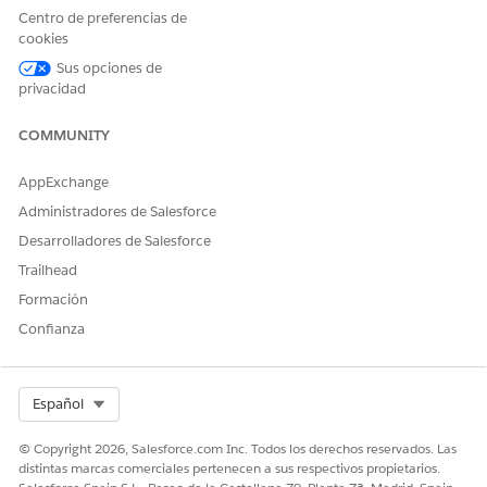
Centro de preferencias de
cookies
Detalles de acción
Sus opciones de
privacidad
Nombre de API
GetAccountAndAccountPlan
Tipo de acción de referencia
Flow
COMMUNITY
¿Ejecuta esta acción una o
No
AppExchange
más plantillas de solicitud?
Administradores de Salesforce
Configuración requerida
Configurar Agentforce
Desarrolladores de Salesforce
Account Management
Trailhead
Activar planes de cuentas de
Formación
ventas
Confianza
Directrices y consideraciones
En el panel Agentforce, esta acción solo se puede iniciar a
Select Org
Español
través del agente Gestión de ventas.
Para generar resúmenes y perspectivas precisos, asegúrese
© Copyright 2026, Salesforce.com Inc. Todos los derechos reservados. Las
distintas marcas comerciales pertenecen a sus respectivos propietarios.
de que hay datos rellenados en campos de cuenta