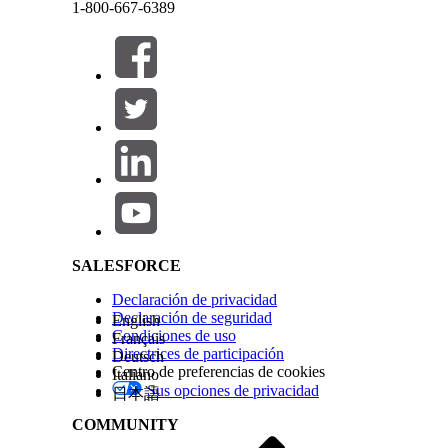
1-800-667-6389
Tipo de acción de referencia
¿Ejecuta esta acción una o más plantillas de solic
Configuración requerida
Cerrar
Cerrar
Salesforce Help | Article
Directrices y consideraciones
En el panel Agentforce, esta acción solo se puede 
Para generar resúmenes y perspectivas precisos, 
Industria, Ingresos y Empleados.
SALESFORCE
¿RESOLVIÓ ESTE ARTÍCULO SU PROBLEMA?
Declaración de privacidad
¡Háganos saber cómo podemos mejorar!
Declaración de seguridad
English
Condiciones de uso
Français
Directrices de participación
Deutsch
Centro de preferencias de cookies
Italiano
Sus opciones de privacidad
日本語
COMMUNITY