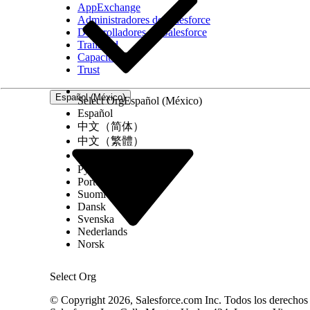
AppExchange
Administradores de Salesforce
Desarrolladores de Salesforce
Trailhead
Capacitación
Trust
Español (México)
Select Org
Español (México)
Español
中文（简体）
中文（繁體）
한국어
Русский
Português (Brasil)
Suomi
Dansk
Svenska
Nederlands
Norsk
Select Org
© Copyright 2026, Salesforce.com Inc. Todos los derechos r