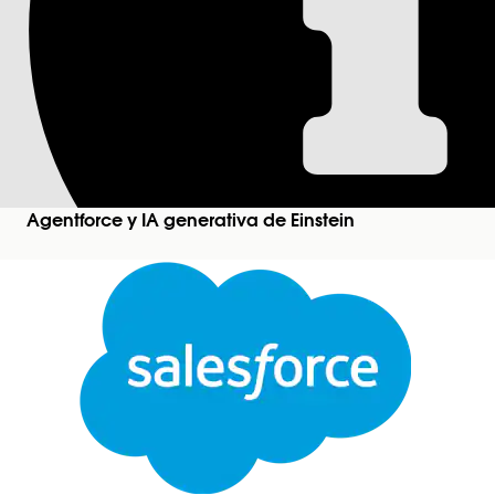
Ventas | Obtener cu
Consulta una cuenta y un plan de cuenta relacion
Ediciones necesarias
Disponible en: Lightning Experience
Agentforce y IA generativa de Einstein
Disponible en: Ediciones
Enterprise
,
Performance
un complemento de Industry, o incluidas en Agentf
complemento Agentforce para ventas o Agentforce 
Permisos de usuario necesarios
Para utilizar un agente de Gestión de ventas:
Para utilizar Gestión de cuentas Agentforce:
Consulte Acceso de
usuario común para acciones
Cerrar
Detalles de acción
Este texto se tradujo con el sistema de traducción automática de Salesforce. Obtenga más de
Nombre de API