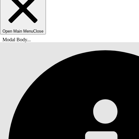
Open Main Menu
Close
Modal Body...
Usted está aquí:
Ayuda de Salesforce
Documentos
Inicio rápido de su solución de IA generativa Ei