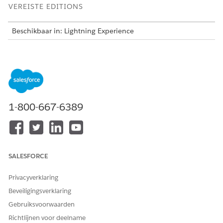
VEREISTE EDITIONS
Beschikbaar in: Lightning Experience
Beschikbaar in:
Enterprise
,
Performance
,
Unlimited
en
Developer
Edition met de uitbreiding Agentforce voor Sales
of Agentforce voor een sector, of inbegrepen in Agentforce
1 Sales of een sectoreditie. Vereist dat elke gebruiker de
uitbreiding Agentforce voor Sales of Agentforce voor een
sector heeft om toegang tot de acties te krijgen.
1-800-667-6389
VEREISTE
GEBRUIKERSMACHTIGINGE
N
Een agent voor
Machtigingenset Agentforce
SALESFORCE
Verkoopbeheer gebruiken:
Sales Management
gebruiken
Privacyverklaring
Agentforce Accountbeheer
Machtigingenset Agentforce
Beveiligingsverklaring
gebruiken:
Accountbeheer gebruiken
Gebruiksvoorwaarden
Zie
Gemeenschappelijke gebruikerstoegang voor
Richtlijnen voor deelname
standaardagentacties
.