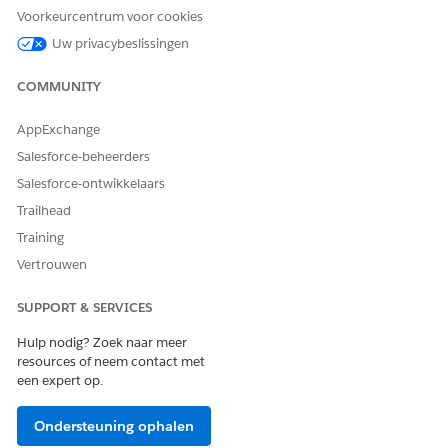
Voorkeurcentrum voor cookies
Uw privacybeslissingen
Actiedetails
COMMUNITY
API-naam
GetAccountAndAccountPlan
Type verwijzingsactie
Stroom
AppExchange
Salesforce-beheerders
Voert deze actie een of meer
Nee
aanwijzingssjablonen uit?
Salesforce-ontwikkelaars
Trailhead
Verplichte set-up
Agentforce Accountbeheer
instellen
Training
Vertrouwen
Verkoopaccountplannen
inschakelen
SUPPORT & SERVICES
Richtlijnen en overwegingen
Hulp nodig? Zoek naar meer
resources of neem contact met
In het deelvenster Agentforce kan deze actie alleen
een expert op.
worden gestart via de agent Verkoopbeheer.
Als u nauwkeurige overzichten en insights wilt genereren,
Ondersteuning ophalen
zorgt u ervoor dat er ingevulde gegevens zijn in