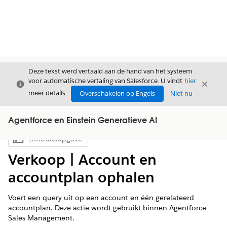
Deze tekst werd vertaald aan de hand van het systeem
voor automatische vertaling van Salesforce. U vindt
hier
Sluiten
Sluite
Sluiten
meer details.
Overschakelen op Engels
Niet nu
Agentforce en Einstein Generatieve AI
Inhoudsopgave
Inhoudsopgave weergeven
Verkoop | Account en
accountplan ophalen
Voert een query uit op een account en één gerelateerd
accountplan. Deze actie wordt gebruikt binnen Agentforce
Sales Management.