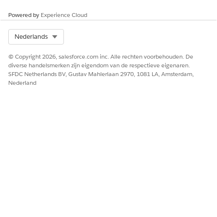
standaardaccountvelden zoals Type, Sector, Omzet en
Werknemers.
Powered by
Experience Cloud
Select Org
Nederlands
HEEFT DIT ARTIKEL UW PROBLEEM OPGELOST?
© Copyright 2026, salesforce.com inc. Alle rechten voorbehouden. De
diverse handelsmerken zijn eigendom van de respectieve eigenaren.
Laat ons weten wat we kunnen doen om te verbeteren!
SFDC Netherlands BV, Gustav Mahlerlaan 2970, 1081 LA, Amsterdam,
Nederland
Ja
Nee