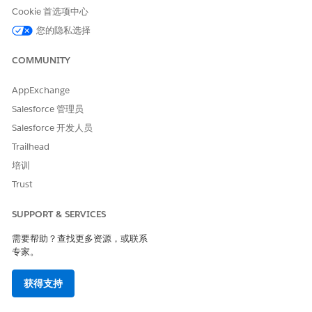
引用操作类型
流程
Cookie 首选项中心
此操作是否执行一个或多个提
否
您的隐私选择
示模板？
COMMUNITY
所需设置
设置 Agentforce 客户管理
打开销售客户研究
AppExchange
Salesforce 管理员
指南和注意事项
Salesforce 开发人员
Trailhead
在 Agentforce 面板中，此操作只能通过销售管理客服人员启
动。
培训
该操作需要客户或潜在客户记录 ID 作为输入。
Trust
要完全使用与此操作相关联的研究提示，请将记录研究组件添加
到您的客户和客户计划记录页面。
SUPPORT & SERVICES
需要帮助？查找更多资源，或联系
专家。
本文章是否解决您的问题？
请与我们共享您的想法，以便我们进行改进！
获得支持
是
否