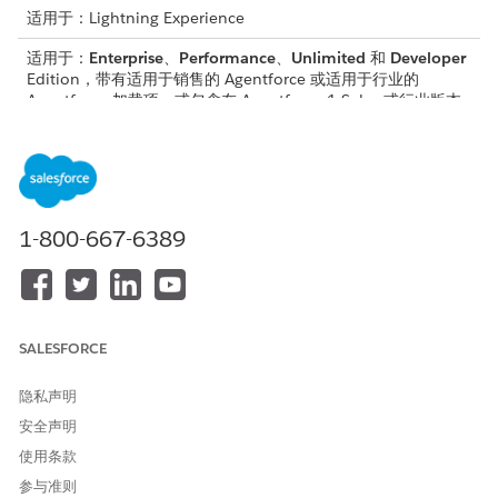
适用于：Lightning Experience
适用于：
Enterprise
、
Performance
、
Unlimited
和
Developer
Edition，带有适用于销售的 Agentforce 或适用于行业的
Agentforce 加载项，或包含在 Agentforce 1 Sales 或行业版本
中。需要每个用户拥有适用于销售的 Agentforce 或适用于行业
的 Agentforce 加载项，才可以访问操作。
所需用户权限
1-800-667-6389
要使用销售管理客服人员：
使用 Agentforce 销售管理权
限集
要使用 Agentforce 客户管
使用 Agentforce 客户管理权
理：
限集
SALESFORCE
请参阅标准客服人员操作的
通用用户访问权限
。
隐私声明
操作详细信息
安全声明
使用条款
API 名称
GetRecordResearch
参与准则