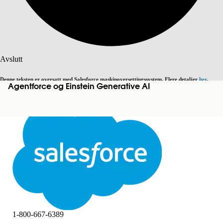
Søk
Avslutt
Denne teksten er oversatt med Salesforce maskinoversettingssystem. Flere detaljer
her
.
Agentforce og Einstein Generative AI
Bytt til engelsk
Ikke nå
Avslutt
Avslutt
1-800-667-6389