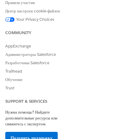
Правила участия
действий агента
».
Центр настроек cookie-файлов
Your Privacy Choices
Сведения о действии
COMMUNITY
API-имя
GetRelatedEmails
Тип действия ссылки
Стандартное действие
AppExchange
Администраторы Salesforce
Ссылочное действие
GetEmailsInvocableAction
Разработчики Salesforce
Выполняет ли это действие
Нет
Trailhead
один или несколько шаблонов
напоминаний?
Обучение
Trust
Обязательная настройка
Настройка управления
организациями Agentforce
SUPPORT & SERVICES
Настройка функции «Сбор
действий Einstein для рабочей
Нужна помощь? Найдите
группы»
дополнительные ресурсы или
свяжитесь с экспертом.
Рекомендации и рекомендации
Получить поддержку