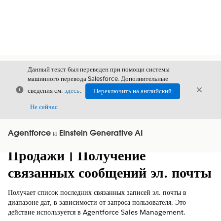
Данный текст был переведен при помощи системы
машинного перевода Salesforce. Дополнительные
Закрыть
Закры
сведения см.
здесь
.
Переключить на английский
Закрыт
Не сейчас
Agentforce и Einstein Generative AI
Содержание
Показать содержание
Продажи | Получение
связанных сообщений эл. почты
Получает список последних связанных записей эл. почты в
диапазоне дат, в зависимости от запроса пользователя. Это
действие используется в Agentforce Sales Management.