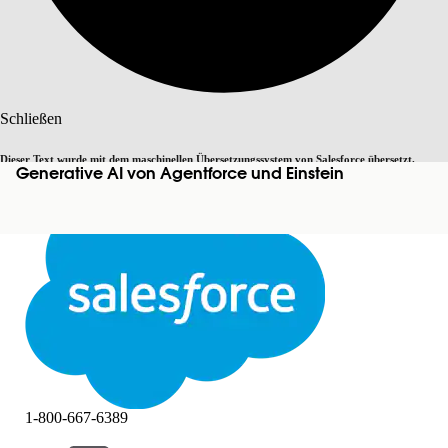
Suche
Schließen
Dieser Text wurde mit dem maschinellen Übersetzungssystem von Salesforce übersetzt.
Generative AI von Agentforce und Einstein
Zu Englisch wechseln
Nicht jetzt
Weitere Details finden Sie
hier
.
Schließen
Schließen
1-800-667-6389