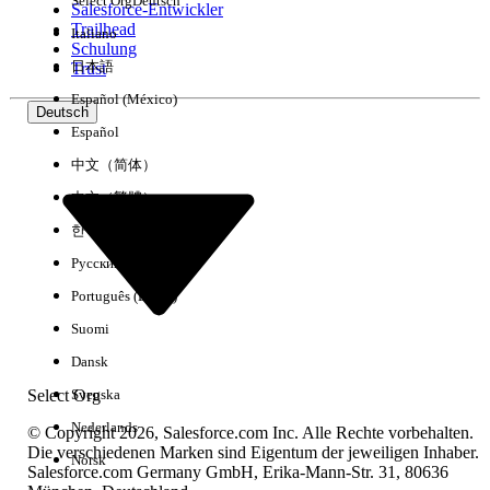
Select Org
Deutsch
Salesforce-Entwickler
Trailhead
Italiano
Erfahrung
Schulung
日本語
Trust
Español (México)
Deutsch
Español
Alle löschen
Fertig
中文（简体）
中文（繁體）
한국어
Русский
Português (Brasil)
Suomi
Dansk
Select Org
Svenska
Nederlands
© Copyright 2026, Salesforce.com Inc. Alle Rechte vorbehalten.
Die verschiedenen Marken sind Eigentum der jeweiligen Inhaber.
Norsk
Salesforce.com Germany GmbH, Erika-Mann-Str. 31, 80636
Keine Ergebnisse