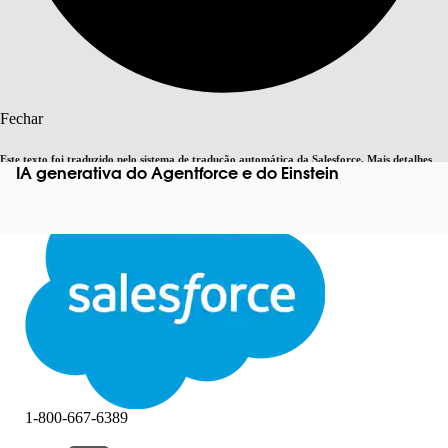
Pesquisar
Fechar
Este texto foi traduzido pelo sistema de tradução automática da Salesforce. Mais detalhes
IA generativa do Agentforce e do Einstein
Alternar para inglês
Agora não
aqui
.
Fechar
Fechar
1-800-667-6389