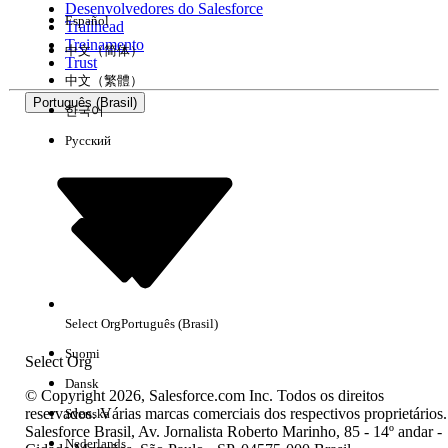
Desenvolvedores do Salesforce
Español
Trailhead
Experiência
Treinamento
中文（简体）
Trust
中文（繁體）
Português (Brasil)
한국어
Русский
Limpar tudo
Concluído
Select Org
Português (Brasil)
Suomi
Select Org
Dansk
© Copyright 2026, Salesforce.com Inc. Todos os direitos
reservados. Várias marcas comerciais dos respectivos proprietários.
Svenska
Salesforce Brasil, Av. Jornalista Roberto Marinho, 85 - 14º andar -
Sem resultados
Nederlands