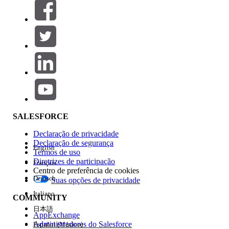
Filtrar por (0)
SELECIONAR FILTROS
Adicionar
Área de produtos
Impacto do recurso
SALESFORCE
Declaração de privacidade
Declaração de segurança
English
Termos de uso
Diretrizes de participação
Français
Centro de preferência de cookies
Deutsch
Suas opções de privacidade
Edição
Italiano
COMMUNITY
日本語
AppExchange
Administradores do Salesforce
Español (México)