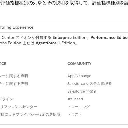
ー評価指標種別の列挙とその説明を取得して、評価指標種別を
ng Experience
y Center アドオンが付属する
Enterprise
Edition、
Performance Editi
ions Edition または
Agentforce 1
Edition。
必要なユーザー権限
RCE
COMMUNITY
を表示する
「セキュリティセンターの表
シーに関する声明
AppExchange
び編集する
「セキュリティセンターの管
ティに関する声明
Salesforce システム管理者
共通ユーザーアクセス
」を参照してください。
Salesforce 開発者
ドライン:
Trailhead
e プリファレンスセンター
トレーニング
客様によるプライバシー設定の選択肢
トラスト
GetSecurityMetricTypes
標準アクション