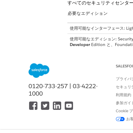
すべてのセキュリティセンタ
必要なエディション
使用可能なインターフェース: Lightni
使用可能なエディション: Securit
Developer
Edition と、Foundat
SALESFO
[セキュリティセンター] ページ
プライバ
セキュリティポリシーを作成およ
0120-733-257 | 03-4222-
セキュリ
「標準エージェントアクションの
1000
利用規約
参加ガイ
アクションの詳細
Cooki
お
API 参照名
参照アクション種別