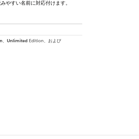
読みやすい名前に対応付けます。
on
、
Unlimited
Edition、および
示」
理」