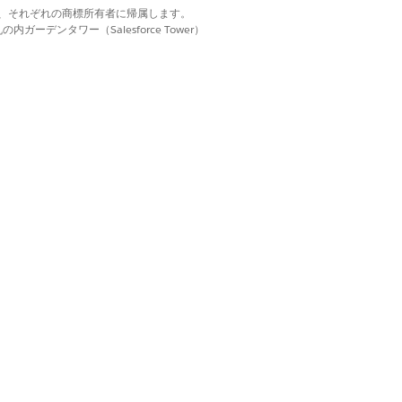
d. それぞれの商標は、それぞれの商標所有者に帰属します。
ーデンタワー（Salesforce Tower）
 または [セキュリティセンターの管理]
ティセンターとセキュリティエージェント
wordless Logins などの単純な表
はい
いいえ