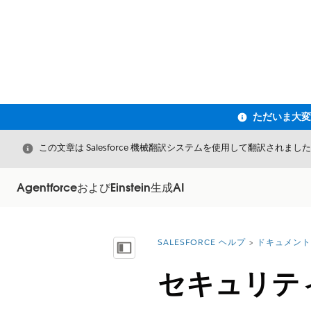
閉じる
この文章は Salesforce 機械翻訳システムを使用して翻訳されまし
AgentforceおよびEinstein生成AI
SALESFORCE ヘルプ
ドキュメント
詳細情報:
目次を表示
セキュリテ