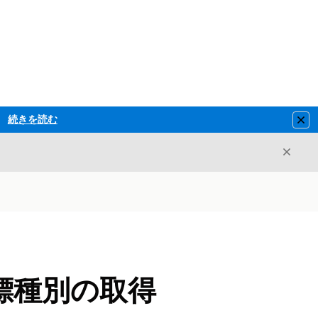
続きを読む
Clo
閉じ
閉じる
標種別の取得