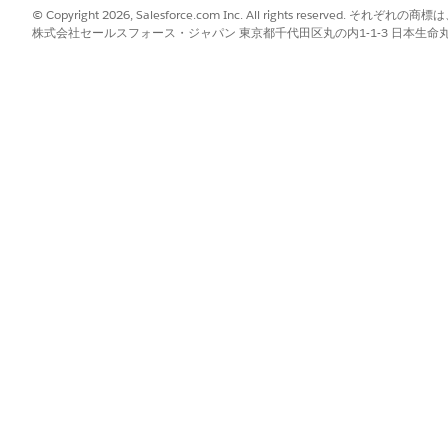
© Copyright 2026, Salesforce.com Inc. All rights reserve
株式会社セールスフォース・ジャパン 東京都千代田区丸の内1-1-3 日本生命丸の内ガ
ンプトテンプレートが実行されますか?
いいえ
[セキュリティセンターを表示]
ユーザー権限を持つセキュリ
を有効にします。
は、LoginsWithPWLESS などの技術的な指標種別識別子と、Pass
ます。
などの他のツールが参照可能な形式に変換します。
yAnomalies
項目を含むオブジェクトの JSON 配列としてデータを返します。
me
?