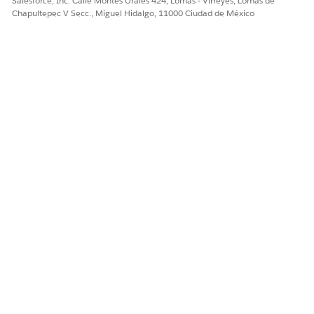
Salesforce, Inc. Calle Montes Urales 424, Lomas - Virreyes, Lomas de
Chapultepec V Secc., Miguel Hidalgo, 11000 Ciudad de México
¿Ejecuta esta acción una o
No
más plantillas de
solicitudes?
Configuración requerida
Configurar Agentforce para
Centro de contacto de
pagadores
¿RESOLVIÓ ESTE ARTÍCULO SU PROBLEMA?
¡Háganos saber cómo podemos mejorar!
Sí
No