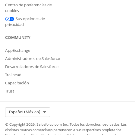
Usuario de plantilla de
Centro de preferencias de
solicitud
cookies
Y
Sus opciones de
Usuario de Data Cloud
privacidad
Consulte Acceso de
usuario común para acciones de
COMMUNITY
agente estándar
.
AppExchange
Administradores de Salesforce
Desarrolladores de Salesforce
Trailhead
La interfaz de usuario de este producto solo está
NOTA
Capacitación
disponible en inglés y puede no ser completamente
compatible en otros idiomas.
Trust
Detalles de acción
Select Org
Español (México)
Nombre de API
FetchPriorAuthorization
© Copyright 2026, Salesforce.com Inc. Todos los derechos reservados. Las
distintas marcas comerciales pertenecen a sus respectivos propietarios.
Tipo de acción de referencia
Acción estándar