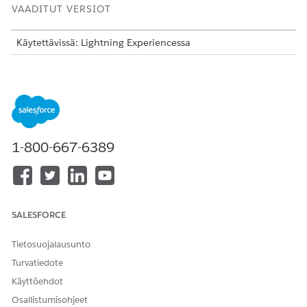
VAADITUT VERSIOT
Käytettävissä: Lightning Experiencessa
Käytettävissä:
Enterprise
Edition-,
Performance
Edition-,
Unlimited
Edition- ja
Developer
Edition -versioissa, joissa
on Agentforce for Health -lisäosa tai jotka sisältyvät
Agentforce 1 Health Edition -versioon. Vaatii, että jokaisella
käyttäjällä on Agentforce for Health -lisäosa toiminnon
käyttämiseksi.
1-800-667-6389
TARVITTAVAT
KÄYTTÖOIKEUDET
Tämän toiminnon
Yhteyskeskuksen tekoälyn
käyttäminen:
avustajan käyttäminen
SALESFORCE
JA
Tietosuojalausunto
Contact Center Agent for
Turvatiedote
Health Cloud -
Käyttöehdot
käyttöoikeusjoukko
Osallistumisohjeet
JA