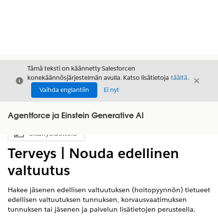
Tämä teksti on käännetty Salesforcen
konekäännösjärjestelmän avulla. Katso lisätietoja
täältä
.
Sulje
Sulje
Sulje
Vaihda englantiin
Ei nyt
Agentforce ja Einstein Generative AI
Sisällysluettelo
Näytä sisällysluettelo
Terveys | Nouda edellinen
valtuutus
Hakee jäsenen edellisen valtuutuksen (hoitopyynnön) tietueet
edellisen valtuutuksen tunnuksen, korvausvaatimuksen
tunnuksen tai jäsenen ja palvelun lisätietojen perusteella.