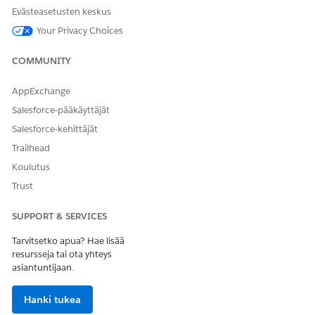
Evästeasetusten keskus
Kehotteen mallin käyttäjä
Your Privacy Choices
JA
Data Cloud -käyttäjä
COMMUNITY
Lisätietoja on kohdassa Agenttien vakiotoimintojen
yleiset
AppExchange
käyttöoikeudet
.
Salesforce-pääkäyttäjät
Salesforce-kehittäjät
Trailhead
Koulutus
Tämän tuotteen käyttöliittymä on saatavilla
HUOMAUTUS
Trust
vain englanniksi eikä sitä välttämättä tueta täysin muilla
kielillä.
SUPPORT & SERVICES
Tarvitsetko apua? Hae lisää
Toiminnon lisätiedot
resursseja tai ota yhteys
asiantuntijaan.
API-nimi
FetchPriorAuthorization
Hanki tukea
Viitetyön tyyppi
Vakiotoiminto