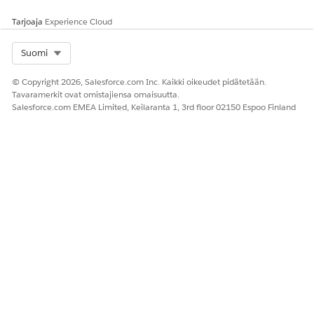
Suorittaako tämä toiminto
Ei
Tarjoaja
Experience Cloud
yhden tai useamman
kehotteen mallin?
Select Org
Suomi
Pakollinen määritystoiminto
Agentforcen määrittäminen
maksajan yhteyskeskukselle
© Copyright 2026, Salesforce.com Inc. Kaikki oikeudet pidätetään.
Tavaramerkit ovat omistajiensa omaisuutta.
Salesforce.com EMEA Limited, Keilaranta 1, 3rd floor 02150 Espoo Finland
RATKAISIKO TÄMÄ ARTIKKELI ONGELMASI?
Anna palautetta, jotta voimme kehittyä!
Kyllä
Ei