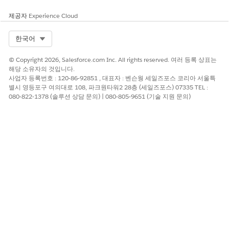
트 템플릿을 실행합니까?
제공자
Experience Cloud
필수 설정
지불자 상담 센터용
Agentforce 설정
Select Org
한국어
© Copyright 2026, Salesforce.com Inc. All rights reserved. 여러 등록 상표는
해당 소유자의 것입니다.
사업자 등록번호 : 120-86-92851 , 대표자 : 벤슨웡 세일즈포스 코리아 서울특
이 기사를 통해 문제를 해결했습니까?
별시 영등포구 여의대로 108, 파크원타워2 28층 (세일즈포스) 07335 TEL :
개선을 위한 의견을 보내주세요.
080-822-1378 (솔루션 상담 문의) | 080-805-9651 (기술 지원 문의)
예
아니요