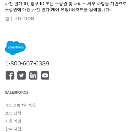
사전 인가 ID, 청구 ID 또는 구성원 및 서비스 세부 사항을 기반으로
구성원에 대한 사전 인가(케어 요청) 레코드를 검색합니다.
필수 EDITION
지원 제품: Lightning Experience
지원 제품: Agentforce for Health 추가 기능이 포함되거나
Agentforce 1 Health Edition에 포함된
Enterprise
,
Performance
,
Unlimited
및
Developer
Edition. 작업에 액세스
하려면 각 사용자에게 Health용 Agentforce 추가 기능이 있어야
1-800-667-6389
합니다.
필요한 사용자 권한
이 작업 사용:
상담 센터 AI 보조 에이전트 사
SALESFORCE
용
개인정보 처리방침
AND
보안 정책
Health Cloud 상담 센터 에이
사용 약관
전트 권한 집합
참여 지침
AND