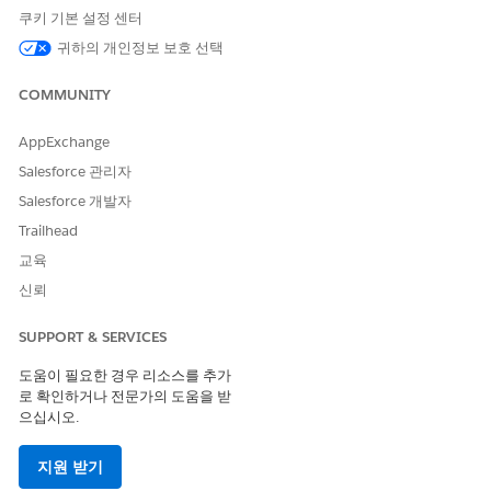
쿠키 기본 설정 센터
프롬프트 템플릿 사용자
귀하의 개인정보 보호 선택
AND
Data Cloud 사용자
COMMUNITY
표준 에이전트 작업에 대한
일반 사용자 액세스
를 참조하십시오.
AppExchange
Salesforce 관리자
Salesforce 개발자
Trailhead
교육
이 제품의 사용자 인터페이스는 영어로만 제공되며 다른 언
노트
어로 완전히 지원되지 않을 수 있습니다.
신뢰
SUPPORT & SERVICES
작업 세부 사항
도움이 필요한 경우 리소스를 추가
로 확인하거나 전문가의 도움을 받
API 이름
FetchPriorAuthorization
으십시오.
참조 작업 유형
표준 작업
지원 받기
이 작업은 하나 이상의 프롬프
아니요