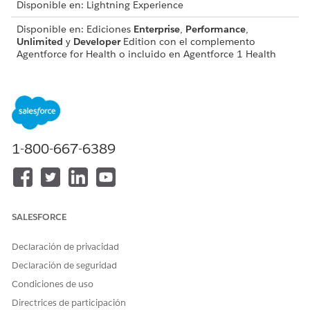
Disponible en: Lightning Experience
Disponible en: Ediciones
Enterprise
,
Performance
,
Unlimited
y
Developer
Edition con el complemento
Agentforce for Health o incluido en Agentforce 1 Health
Edition. Requiere que cada usuario tenga el complemento
Agentforce for Health para acceder a la acción.
PERMISOS DE USUARIO
NECESARIOS
1-800-667-6389
Para utilizar esta acción:
Utilizar agente de asistencia
de IA de centro de contacto
Y
Conjunto de permisos
SALESFORCE
Agente de centro de
contacto para Health Cloud
Declaración de privacidad
Y
Declaración de seguridad
Solicitar usuario de plantilla
Condiciones de uso
Y
Directrices de participación