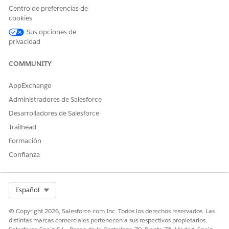
Usuario de Data Cloud
Centro de preferencias de
cookies
Consulte Acceso de
usuario común para acciones de
agentes estándar
.
Sus opciones de
privacidad
COMMUNITY
AppExchange
La interfaz de usuario de este producto solo está
NOTA
Administradores de Salesforce
disponible en inglés y puede no ser completamente
Desarrolladores de Salesforce
compatible en otros idiomas.
Trailhead
Formación
Detalles de acción
Confianza
Nombre de API
FindMember
Tipo de acción de referencia
Acción estándar
Select Org
Español
¿Ejecuta esta acción una o
No
© Copyright 2026, Salesforce.com Inc. Todos los derechos reservados. Las
más plantillas de solicitud?
distintas marcas comerciales pertenecen a sus respectivos propietarios.