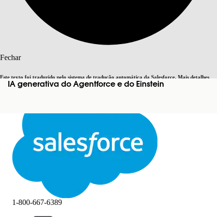
Pesquisar
Fechar
Este texto foi traduzido pelo sistema de tradução automática da Salesforce. Mais detalhes
IA generativa do Agentforce e do Einstein
Alternar para inglês
Agora não
aqui
.
Fechar
Fechar
1-800-667-6389