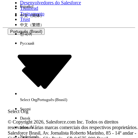
Desenvolvedores do Salesforce
Español
Trailhead
Experiência
Treinamento
中文（简体）
Trust
中文（繁體）
Português (Brasil)
한국어
Русский
Limpar tudo
Concluído
Select Org
Português (Brasil)
Suomi
Select Org
Dansk
© Copyright 2026, Salesforce.com Inc. Todos os direitos
reservados. Várias marcas comerciais dos respectivos proprietários.
Svenska
Salesforce Brasil, Av. Jornalista Roberto Marinho, 85 - 14º andar -
Sem resultados
Nederlands