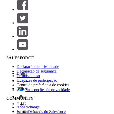
Filtros (0)
SELECIONAR FILTROS
Adicionar
Área de produtos
Impacto do recurso
SALESFORCE
Declaração de privacidade
Declaração de segurança
English
Termos de uso
Diretrizes de participação
Français
Centro de preferência de cookies
Deutsch
Suas opções de privacidade
Edição
Italiano
COMMUNITY
日本語
AppExchange
Administradores do Salesforce
Español (México)