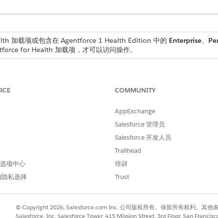
lth 加载项或包含在 Agentforce 1 Health Edition 中的
Enterprise
、
Pe
force for Health 加载项，才可以访问操作。
用户权限
RCE
COMMUNITY
使用联系中心 AI 辅助客服
和
AppExchange
Salesforce 管理员
适用于 Health Cloud
Salesforce 开发人员
和
Trailhead
提示模板用户
 首选项中心
培训
的隐私选择
Trust
和
Data Cloud 用户
© Copyright 2026, Salesforce.com Inc. 公司版权所有。保留所
户访问权限
。
Salesforce, Inc. Salesforce Tower, 415 Mission Street, 3rd Floor, San Francis