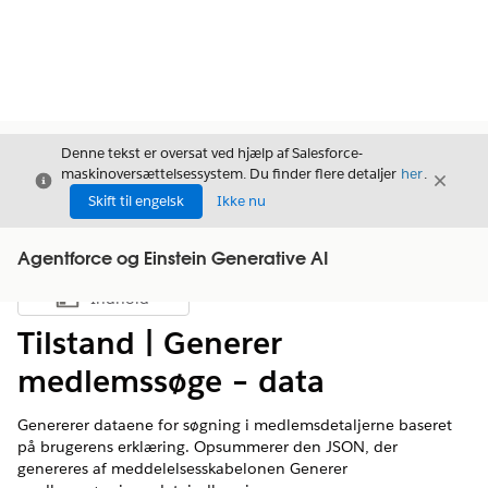
Denne tekst er oversat ved hjælp af Salesforce-
maskinoversættelsessystem. Du finder flere detaljer
her
.
Luk
Luk
Luk
Skift til engelsk
Ikke nu
Agentforce og Einstein Generative AI
Indhold
Vis indholdsfortegnelse
Tilstand | Generer
medlemssøge – data
Genererer dataene for søgning i medlemsdetaljerne baseret
på brugerens erklæring. Opsummerer den JSON, der
genereres af meddelelsesskabelonen Generer