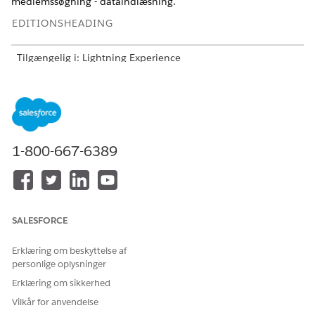
medlemssøgning - dataindlæsning.
EDITIONSHEADING
Tilgængelig i: Lightning Experience
Tilgængelig i:
Enterprise
og
Unlimited
Edition med Health
Cloud- og Agentforce for Health Cloud-
tilføjelsesprogramlicenser
BRUGERTILLADELSER PÅKRÆVET
1-800-667-6389
Hvis du vil udføre
Health Cloud Foundation
handlinger for patient for
OG
helbredsengagement og
medlemsselvbetjening:
Bruger af
SALESFORCE
meddelelsesskabelon
OG
Erklæring om beskyttelse af
personlige oplysninger
Data Cloud-arkitekt
Erklæring om sikkerhed
OG
Vilkår for anvendelse