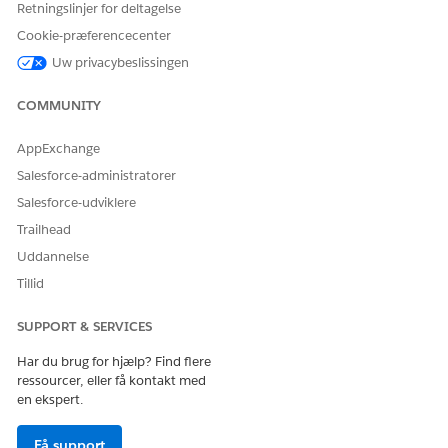
Data Cloud-bruger
Retningslinjer for deltagelse
OG
Cookie-præferencecenter
Uw privacybeslissingen
Marketing Cloud-manager
OG
COMMUNITY
Medlemsserviceagentadgan
g
AppExchange
Salesforce-administratorer
Se
Almen brugeradgang til standardagenthandlinger
.
Salesforce-udviklere
Trailhead
Handlingsdetaljer
Uddannelse
API-navn
GenMemberSearchPayload
Tillid
Referencehandlingstype
Meddelelsesskabelon
SUPPORT & SERVICES
Kører denne handling en
Ja
Har du brug for hjælp? Find flere
eller flere
ressourcer, eller få kontakt med
meddelelsesskabeloner?
en ekspert.
Påkrævet opsætning
Agentforce for Health
Engagement
Få support