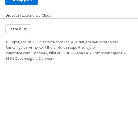
Generer medlemssøge, data og
Drevet af
Experience Cloud
meddelelsesskabeloner
Denne agenthandling kalder skabelonen Generer
Select Org
Dansk
medlemssøgningsdata for at generere dataene for at søge i
medlemsdetaljer baseret på brugerens erklæring.
© Copyright 2026, Salesforce.com Inc. Alle rettigheder forbeholdes.
Forskellige varemærker tilhører deres respektive ejere.
salesforce.com Danmark, filial af SFDC Sweden AB. Kampmannsgade 2,
1604 Copenhagen, Denmark
LØSTE DENNE ARTIKEL DIT PROBLEM?
Giv os besked, så vi kan forbedre os!
Ja
Nej