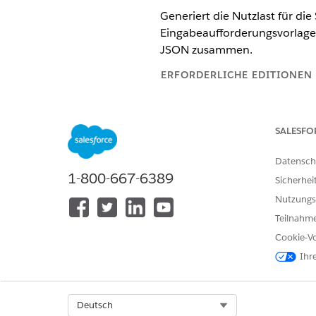
Generiert die Nutzlast für di
Eingabeaufforderungsvorlage 
JSON zusammen.
ERFORDERLICHE EDITIONEN
Verfügbarkeit: Lightning Experi
SALESFO
Verfügbarkeit:
Enterprise
und
U
Datensch
1-800-667-6389
Sicherhei
Ausführen von Aktionen für "H
Nutzungs
member-self service":
Teilnahme
Cookie-Vo
Ihr
Select Org
Deutsch