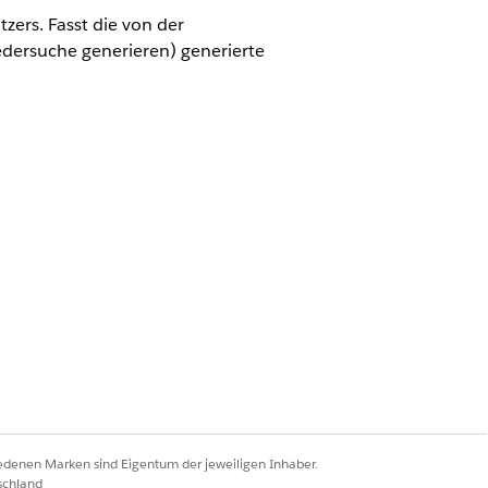
zers. Fasst die von der
edersuche generieren) generierte
rce für Health Cloud
nutzer
iedenen Marken sind Eigentum der jeweiligen Inhaber.
schland