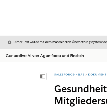
Schließen
Dieser Text wurde mit dem maschinellen Übersetzungssystem von S
Generative AI von Agentforce und Einstein
SALESFORCE-HILFE
DOKUMENT
Sie befinden sich hier:
Inhalt anzeigen
Gesundheit
Mitglieders