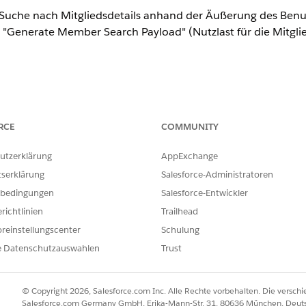
e Suche nach Mitgliedsdetails anhand der Äußerung des Benut
"Generate Member Search Payload" (Nutzlast für die Mitgli
ence
RCE
COMMUNITY
nlimited
Edition mit Add-On-Lizenzen für Health Cloud und Agentfo
utzerklärung
AppExchange
ERFORDERLICHE BENUTZERBERECHTIGUNGEN
tserklärung
Salesforce-Administratoren
ealth Engagement patient and
Health Cloud Foundation
bedingungen
Salesforce-Entwickler
richtlinien
Trailhead
UND
reinstellungscenter
Schulung
Aufforderungsvorlagenbe
e Datenschutzauswahlen
Trust
UND
Data Cloud-Architekt
© Copyright 2026, Salesforce.com Inc. Alle Rechte vorbehalten. Die versch
Salesforce.com Germany GmbH, Erika-Mann-Str. 31, 80636 München, Deut