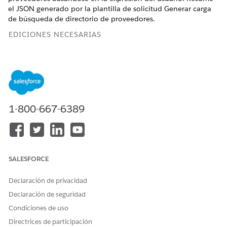
el JSON generado por la plantilla de solicitud Generar carga
de búsqueda de directorio de proveedores.
EDICIONES NECESARIAS
Disponible en: Lightning Experience
Disponible en:
Enterprise
Edition y
Unlimited
Edition con
licencias complementarias Health Cloud y Agentforce for
Health Cloud
1-800-667-6389
PERMISOS DE USUARIO NECESARIOS
Para ejecutar acciones para
Health Cloud Foundation
el servicio de paciente y
Y
miembro propio de Health
SALESFORCE
Engagement:
Solicitar usuario de plantilla
Declaración de privacidad
Y
Declaración de seguridad
Arquitecto de Data Cloud
Condiciones de uso
Y
Directrices de participación