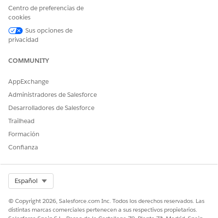
Usuario de Data Cloud
Centro de preferencias de
cookies
Y
Sus opciones de
Gestor de Marketing Cloud
privacidad
Y
COMMUNITY
Acceso de Agente de
servicio de miembro
AppExchange
Administradores de Salesforce
Consulte Acceso de
usuario común para acciones de
agentes estándar
.
Desarrolladores de Salesforce
Trailhead
Detalles de acción
Formación
Confianza
Nombre de API
Carga útil GenPrvdDirSearch
Tipo de acción de referencia
Plantilla de solicitud
Select Org
Español
¿Ejecuta esta acción una o
Sí
más plantillas de solicitud?
© Copyright 2026, Salesforce.com Inc. Todos los derechos reservados. Las
distintas marcas comerciales pertenecen a sus respectivos propietarios.
Configuración requerida
Agencia para la implicación