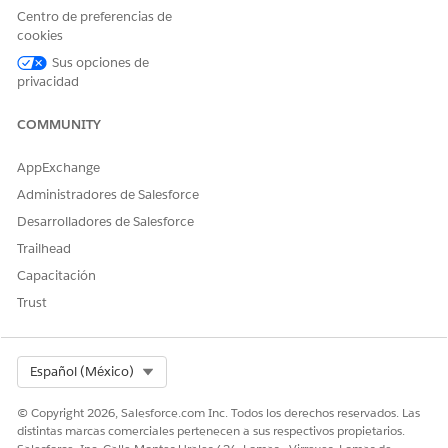
Y
Centro de preferencias de
Usuario de Data Cloud
cookies
Sus opciones de
Y
privacidad
Gerente de Marketing Cloud
COMMUNITY
Y
Acceso de auto Agente de
AppExchange
servicio miembro
Administradores de Salesforce
Consulte Acceso de
usuario común para acciones de
Desarrolladores de Salesforce
agente estándar
.
Trailhead
Capacitación
Detalles de acción
Trust
Nombre de API
Carga útil GenPrvdDirSearch
Tipo de acción de referencia
Plantilla de solicitud
Select Org
Español (México)
¿Ejecuta esta acción una o
Sí
© Copyright 2026, Salesforce.com Inc. Todos los derechos reservados. Las
más plantillas de
distintas marcas comerciales pertenecen a sus respectivos propietarios.
solicitudes?