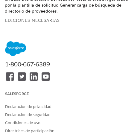
por la plantilla de solicitud Generar carga de búsqueda de
directorio de proveedores.
EDICIONES NECESARIAS
Disponible en: Lightning Experience
Disponible en:
Enterprise
Edition y
Unlimited
Edition con
licencias complementarias Health Cloud y Agentforce for
Health Cloud
1-800-667-6389
PERMISOS DE USUARIO NECESARIOS
Para ejecutar acciones para
Health Cloud Foundation
el servicio de paciente y
Y
miembro propio de Health
SALESFORCE
Engagement:
Usuario de plantilla de
solicitud
Declaración de privacidad
Declaración de seguridad
Y
Condiciones de uso
Arquitecto de Data Cloud
Directrices de participación