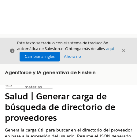
Este texto se tradujo con el sistema de traducción
automática de Salesforce. Obtenga más detalles
aquí
.
Cerrar
Cerrar
Cerrar
Cambiar a inglés
Ahora no
Agentforce y IA generativa de Einstein
Índice de
Mostrar índice de materias
materias
Salud | Generar carga de
búsqueda de directorio de
proveedores
Genera la carga útil para buscar en el directorio del proveedor
en base a la expresión del usuario. Resume el JSON generado