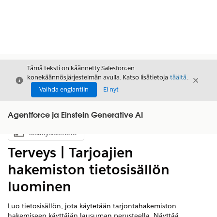
Tämä teksti on käännetty Salesforcen
konekäännösjärjestelmän avulla. Katso lisätietoja
täältä
.
Sulje
Sulje
Sulje
Vaihda englantiin
Ei nyt
Agentforce ja Einstein Generative AI
Sisällysluettelo
Näytä sisällysluettelo
Terveys | Tarjoajien
hakemiston tietosisällön
luominen
Luo tietosisällön, jota käytetään tarjontahakemiston
hakemiseen käyttäjän lausuman perusteella. Näyttää