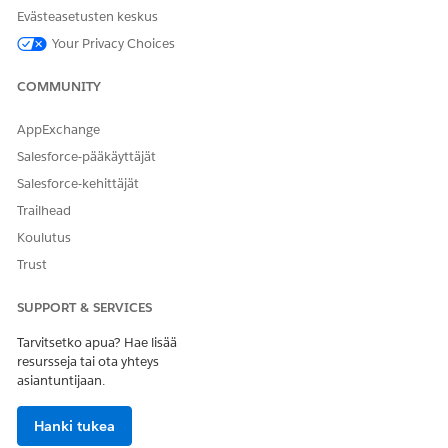
JA
Evästeasetusten keskus
Data Cloud -käyttäjä
Your Privacy Choices
JA
COMMUNITY
Marketing Cloud -päällikkö
AppExchange
JA
Salesforce-pääkäyttäjät
Jäsenen palveluagenttien
käyttöoikeus
Salesforce-kehittäjät
Trailhead
Lisätietoja on kohdassa Agenttien vakiotoimintojen
yleiset
käyttöoikeudet
.
Koulutus
Trust
Toiminnon lisätiedot
SUPPORT & SERVICES
API-nimi
GenPrvdDirSearchPayload
Tarvitsetko apua? Hae lisää
resursseja tai ota yhteys
Viitetyön tyyppi
Kehotteen malli
asiantuntijaan.
Suorittaako tämä toiminto
Kyllä
yhden tai useamman
Hanki tukea
kehotteen mallin?