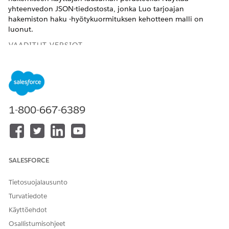
yhteenvedon JSON-tiedostosta, jonka Luo tarjoajan
hakemiston haku -hyötykuormituksen kehotteen malli on
luonut.
VAADITUT VERSIOT
Käytettävissä: Lightning Experiencessa
Käytettävissä:
Enterprise
Edition- ja
Unlimited
Edition -
versioissa Health Cloud- ja Agentforce for Health Cloud -
lisäosalisensseillä
1-800-667-6389
TARVITTAVAT KÄYTTÖOIKEUDET
Toimintojen suorittaminen
Health Cloud Foundation
Health Engagementin
SALESFORCE
JA
potilaspalvelulle ja jäsenille
itse:
Kehotteen mallin käyttäjä
Tietosuojalausunto
Turvatiedote
JA
Käyttöehdot
Data Cloud -arkkitehti
Osallistumisohjeet