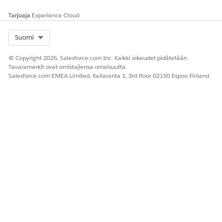
Pakollinen määritystoiminto
Agentforce for Health
Tarjoaja
Experience Cloud
Engagement
Select Org
Suomi
Tarjoajien hakemiston haun tietosisältöjen ja
kehotteiden mallien luominen
© Copyright 2026, Salesforce.com Inc. Kaikki oikeudet pidätetään.
Tavaramerkit ovat omistajiensa omaisuutta.
Tämä agenttitoiminto kutsuu Luo tarjoajan hakemiston haku -
Salesforce.com EMEA Limited, Keilaranta 1, 3rd floor 02150 Espoo Finland
hyötykuorman kehotteen mallia luodakseen JSON FHIR -
hyötykuorman tarjoajan hakemiston noutamiseksi käyttäjän
lausuman perusteella.
RATKAISIKO TÄMÄ ARTIKKELI ONGELMASI?
Anna palautetta, jotta voimme kehittyä!
Kyllä
Ei