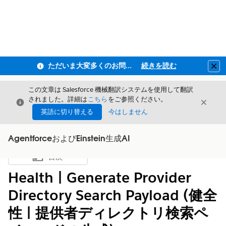
ただいま大変多くのお問い合わせをいただいており、ご連絡までにお時間を頂戴しております
続きを読む
Clo
この文章は Salesforce 機械翻訳システムを使用して翻訳
されました。詳細は
こちら
をご参照ください。
閉じる
閉じ
閉じる
英語に切り替える
今はしません
AgentforceおよびEinstein生成AI
目次
目次を表示
Health | Generate Provider
Directory Search Payload (健全
性 | 提供者ディレクトリ検索ペ