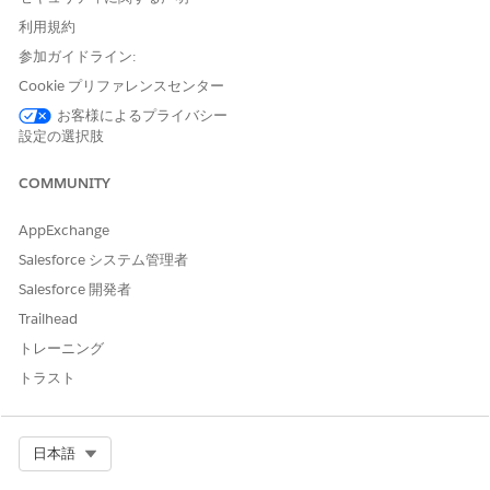
および
利用規約
Data Cloud アーキテクト
参加ガイドライン:
Cookie プリファレンスセンター
および
お客様によるプライバシー
「Data Cloud ユーザー」
設定の選択肢
および
COMMUNITY
Marketing Cloud マネージャ
ー
AppExchange
および
Salesforce システム管理者
メンバーのセルフサービスエ
Salesforce 開発者
ージェントアクセス
Trailhead
「標準エージェントアクションの
共通ユーザーアクセス
」を参
トレーニング
照してください。
トラスト
アクションの詳細
Select Org
日本語
API 参照名
GenPrvdDirSearchPayload