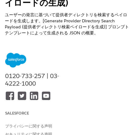
イロードの生成)
ユーザーの発言に基づいて提供者ディレクトリを検索するペイロ
ードを生成します。[Generate Provider Directory Search
Payload (提供者ディレクトリ検索ペイロードを生成)] プロンプト
テンプレートによって生成される JSON の概要。
必要なエディション
使用可能なインターフェース: Lightning Experience
使用可能なエディション: Health CloudおよびAgentforce for
Health Cloudアドオンライセンスが付属する
Enterprise
0120-733-257 | 03-
Editionおよび
Unlimited
Edition
4222-1000
必要なユーザー権限
Health Engagement 患者およ
Health Cloud の基盤
びメンバーセルフサービスの
SALESFORCE
および
アクションを実行する
「プロンプトテンプレートユ
プライバシーに関する声明
ーザー」
セキュリティに関する声明