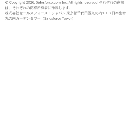
© Copyright 2026, Salesforce.com Inc. All rights reserved. それぞれの商標
参照アクション種別
プロンプトテンプレート
は、それぞれの商標所有者に帰属します。
株式会社セールスフォース・ジャパン 東京都千代田区丸の内1-1-3 日本生命
このアクションで 1 つ以上の
はい
丸の内ガーデンタワー（Salesforce Tower）
プロンプトテンプレートが実
行されますか?
必要な設定
Agentforce for Health
Engagement
提供者ディレクトリ検索ペイロードおよびプロンプトテン
プレートの生成
このエージェントアクションは、[Generate Provider Directory
Search Payload (プロバイダーディレクトリ検索ペイロードを生
成)] プロンプトテンプレートをコールし、ユーザーの発言に基づ
いてプロバイダーディレクトリを取得するための JSON FHIR ペイ
ロードを生成します。
この記事で問題は解決されましたか?
ご意見をお待ちしております。