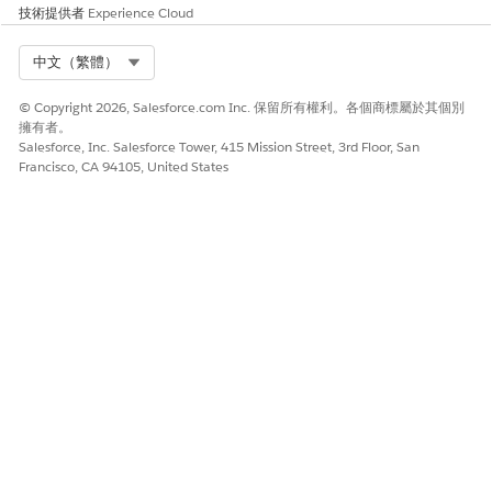
技術提供者
Experience Cloud
Select Org
中文（繁體）
此文章是否解決您的問題？
請讓我們知道，以便我們改進！
© Copyright 2026, Salesforce.com Inc. 保留所有權利。各個商標屬於其個別
擁有者。
是
否
Salesforce, Inc. Salesforce Tower, 415 Mission Street, 3rd Floor, San
Francisco, CA 94105, United States