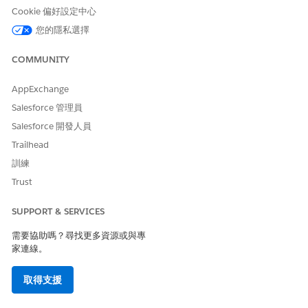
與
Cookie 偏好設定中心
成員自助服務代理程式存取權
您的隱私選擇
請參閱標準工作人員動作的
一般使用者存取權
。
COMMUNITY
動作詳細資料
AppExchange
Salesforce 管理員
API 名稱
GenPrvdDirSearchPayload
Salesforce 開發人員
參照動作類型
提示範本
Trailhead
訓練
此動作是否會執行一或多個提
是
示範本?
Trust
需要設定
Agentforce for Health
SUPPORT & SERVICES
Engagement
需要協助嗎？尋找更多資源或與專
家連線。
產生提供者目錄搜尋裝載與提示範本
此工作人員動作會呼叫「產生提供者目錄搜尋裝載」提示範本,以產
取得支援
生 JSON FHIR 裝載,以根據使用者的說話方式提取提供者目錄。