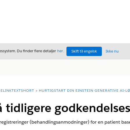
ssystem. Du finder flere detaljer
her
.
Skift til engelsk
Ikke nu
ELINKTEXTSHORT
HURTIGSTART DIN EINSTEIN GENERATIVE AI-L
Få tidligere godkendel
registreringer (behandlingsanmodninger) for en patient basere