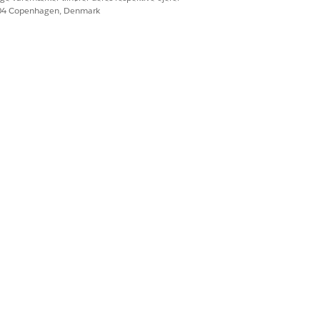
604 Copenhagen, Denmark
tes muligvis ikke fuldt ud på andre
ry
gscenter
Ja
Nej