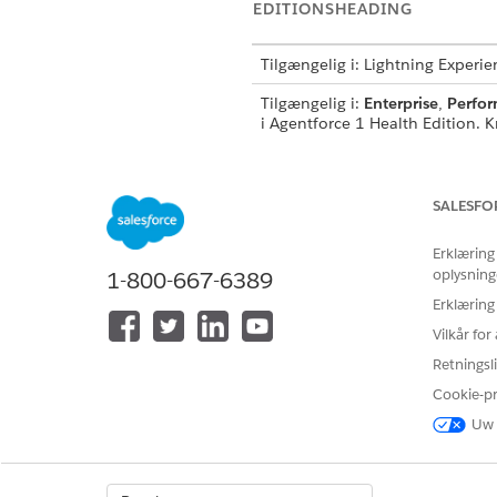
EDITIONSHEADING
Tilgængelig i: Lightning Experie
Tilgængelig i:
Enterprise
,
Perfo
i Agentforce 1 Health Edition. K
BRUGERTILLA
SALESFO
Hvis du vil bruge denne handlin
Erklæring
oplysning
1-800-667-6389
Erklæring
Vilkår fo
Retningsli
Cookie-p
Uw 
Se
Almen brugeradgang til sta