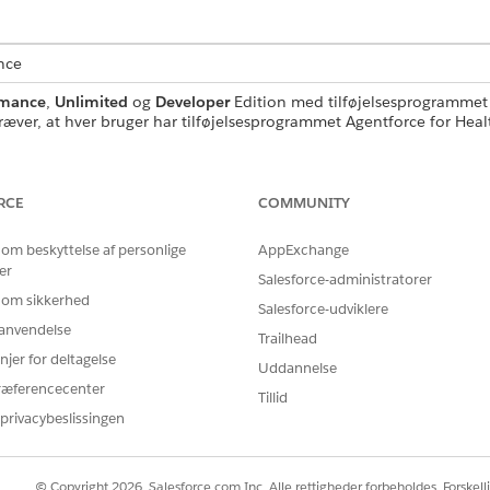
nce
rmance
,
Unlimited
og
Developer
Edition med tilføjelsesprogrammet A
ræver, at hver bruger har tilføjelsesprogrammet Agentforce for Healt
DELSER PÅKRÆVET
RCE
COMMUNITY
g:
Brug AI-assistent for kont
 om beskyttelse af personlige
AppExchange
OG
er
Salesforce-administratorer
Tilladelsessættet Contact
 om sikkerhed
Salesforce-udviklere
r anvendelse
OG
Trailhead
njer for deltagelse
Uddannelse
Bruger af meddelelsesska
ræferencecenter
Tillid
OG
privacybeslissingen
Data Cloud-bruger
ndardagenthandlinger
.
© Copyright 2026, Salesforce.com Inc. Alle rettigheder forbeholdes. Forskell