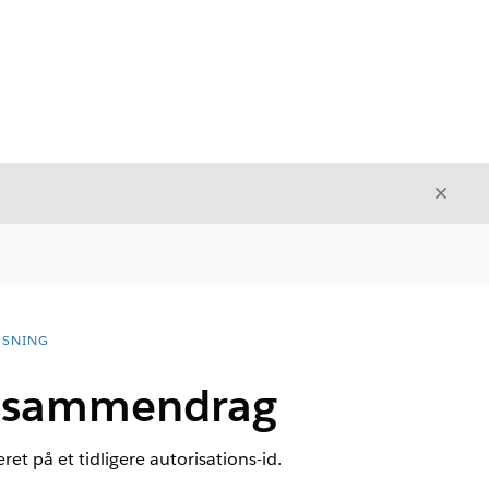
Luk
Luk
ØSNING
sessammendrag
t på et tidligere autorisations-id.