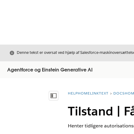
Luk
Denne tekst er oversat ved hjælp af Salesforce-maskinoversættelse
Agentforce og Einstein Generative AI
HELPHOMELINKTEXT
DOCSHOM
breadcrumbDescription
Vis indholdsfortegnelse
Tilstand | 
Henter tidligere autorisations