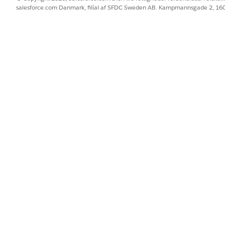
salesforce.com Danmark, filial af SFDC Sweden AB. Kampmannsgade 2, 1
laden for dette produkt er kun tilgængelig på engelsk og understøt
GetPriorAuthorizationSumma
Standardhandling
flere meddelelsesskabeloner?
Nej
Opsæt Agentforce for betalin
BLEM?
 os!