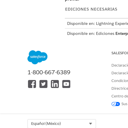
EDICIONES NECESARIAS
Disponible en: Lightning Experi
Disponible en: Ediciones
Enterp
en Agentforce 1 Health Edition
PERMISOS DE U
SALESFO
Para utilizar esta acción:
Declaraci
1-800-667-6389
Declaraci
Condicio
Directric
Centro de
Sus
Select Org
Español (México)