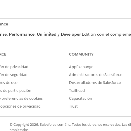
ence
rise
,
Performance
,
Unlimited
y
Developer
Edition con el complemen
. Requiere que cada usuario tenga el complemento Agentforce for H
SUARIO NECESARIOS
RCE
COMMUNITY
Utilizar agente de asisten
ón de privacidad
AppExchange
Y
ón de seguridad
Administradores de Salesforce
nes de uso
Desarrolladores de Salesforce
Conjunto de permisos Age
es de participación
Trailhead
Health Cloud
 preferencias de cookies
Capacitación
Y
 opciones de privacidad
Trust
Usuario de plantilla de sol
Y
© Copyright 2026, Salesforce.com Inc. Todos los derechos reservados. Las d
propietarios.
Usuario de Data Cloud