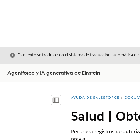
Cerrar
Este texto se tradujo con el sistema de traducción automática de
Agentforce y IA generativa de Einstein
AYUDA DE SALESFORCE
DOCUM
Usted está aquí:
Mostrar índice de materias
Salud | Obt
Recupera registros de autoriz
previa.