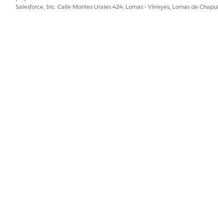
Salesforce, Inc. Calle Montes Urales 424, Lomas - Virreyes, Lomas de Chap
ún para acciones de agente estándar
.
suario de este producto solo está disponible en inglés y puede no
GetPriorAuthorizationSumma
Acción estándar
lantillas de solicitudes?
No
Configurar Agentforce para 
PROBLEMA?