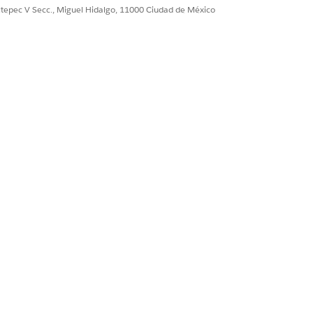
ultepec V Secc., Miguel Hidalgo, 11000 Ciudad de México
 ser completamente compatible en
ry
Centro de contacto de pagadores
Sí
No