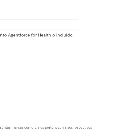
to Agentforce for Health o incluido
ealth para acceder a la acción.
cia de IA de centro de contacto
nte de centro de contacto para
icitud
istintas marcas comerciales pertenecen a sus respectivos