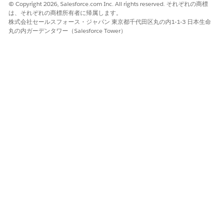
API 参照名
GetPriorAuthorizationSumm
© Copyright 2026, Salesforce.com Inc. All rights reserved. それぞれの商標
ary
は、それぞれの商標所有者に帰属します。
株式会社セールスフォース・ジャパン 東京都千代田区丸の内1-1-3 日本生命
参照アクション種別
標準アクション
丸の内ガーデンタワー（Salesforce Tower）
このアクションで 1 つ以上の
不可
プロンプトテンプレートが実
行されますか?
必要な設定
支払者コンタクトセンターの
Agentforce の設定
この記事で問題は解決されましたか?
ご意見をお待ちしております。
はい
いいえ