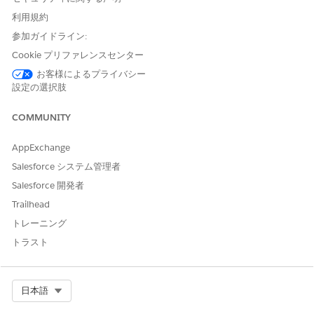
および
利用規約
「プロンプトテンプレートユ
参加ガイドライン:
ーザー」
Cookie プリファレンスセンター
および
お客様によるプライバシー
「Data Cloud ユーザー」
設定の選択肢
「標準エージェントアクションの
共通ユーザーアクセス
」を参
COMMUNITY
照してください。
AppExchange
Salesforce システム管理者
Salesforce 開発者
Trailhead
本製品のユーザーインターフェースは英語でのみ使用可能
メモ
トレーニング
であり、他の言語では完全にサポートされていない場合があり
ます。
トラスト
アクションの詳細
Select Org
日本語