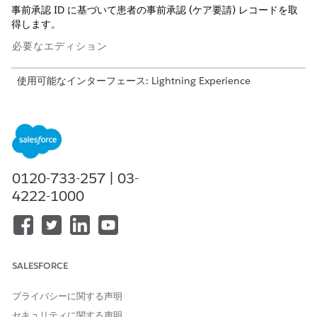
事前承認 ID に基づいて患者の事前承認 (ケア要請) レコードを取
得します。
必要なエディション
使用可能なインターフェース: Lightning Experience
使用可能なエディション: Agentforce for Health アドオンまた
は Agentforce 1 Health Edition に含まれる
Enterprise
Edition、
Performance Edition
、
Unlimited
Edition、および
Developer
Edition。このアクションにアクセスするには、各ユ
ーザーに Agentforce for Health アドオンが必要です。
0120-733-257 | 03-
4222-1000
必要なユーザー権限
このアクションを使用する
コンタクトセンター AI 支援エ
ージェントの使用
および
SALESFORCE
「Health Cloud のコンタクト
センターエージェント」権限
プライバシーに関する声明
セット
セキュリティに関する声明