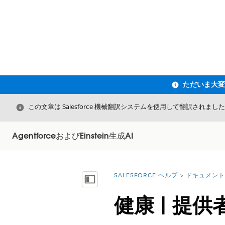
閉じる
この文章は Salesforce 機械翻訳システムを使用して翻訳されまし
AgentforceおよびEinstein生成AI
SALESFORCE ヘルプ
ドキュメント
詳細情報:
目次を表示
健康 | 提供