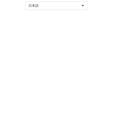
Select Org
日本語
「標準エージェントアクションの
本製品のユーザー
メモ
アクションの詳細
API 参照名
参照アクション種別
このアクションで 1 つ以上のプ
か?
必要な設定