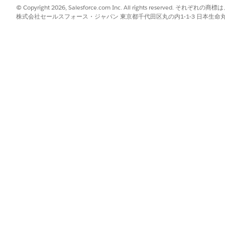
および
© Copyright 2026, Salesforce.com Inc. All rights reserve
株式会社セールスフォース・ジャパン 東京都千代田区丸の内1-1-3 日本生命丸の内ガ
「Data Cloud ユーザー」
共通ユーザーアクセス
」を参照してください。
インターフェースは英語でのみ使用可能であり、他の言語では完全にサ
GetProviderNpi
標準アクション
ロンプトテンプレートが実行されます
不可
支払者コンタクトセンターの Age