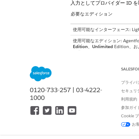
入力としてプロバイダー ID 
必要なエディション
使用可能なインターフェース: Lightni
使用可能なエディション: Agentforce 
Edition
、
Unlimited
Edition、
が必要です。
必要な
SALESFO
このアクションを使用する
プライバ
0120-733-257 | 03-4222-
セキュリ
1000
利用規約
参加ガイ
Cooki
お