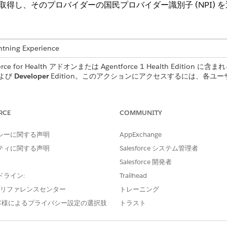
を取得し、そのプロバイダーの国民プロバイダー識別子 (NPI) 
ng Experience
for Health アドオンまたは Agentforce 1 Health Edition に含ま
および
Developer
Edition。このアクションにアクセスするには、各ユーザーに Ag
ユーザー権限
RCE
COMMUNITY
コンタクトセンター AI 
シーに関する声明
AppExchange
および
ティに関する声明
Salesforce システム管理者
Salesforce 開発者
「Health Cloud の
ドライン:
Trailhead
ット
e プリファレンスセンター
トレーニング
および
客様によるプライバシー設定の選択肢
トラスト
「プロンプトテンプレート