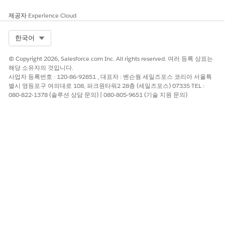
트 템플릿을 실행합니까?
제공자
Experience Cloud
필수 설정
지불자 상담 센터용
Agentforce 설정
Select Org
한국어
© Copyright 2026, Salesforce.com Inc. All rights reserved. 여러 등록 상표는
해당 소유자의 것입니다.
사업자 등록번호 : 120-86-92851 , 대표자 : 벤슨웡 세일즈포스 코리아 서울특
이 기사를 통해 문제를 해결했습니까?
별시 영등포구 여의대로 108, 파크원타워2 28층 (세일즈포스) 07335 TEL :
개선을 위한 의견을 보내주세요.
080-822-1378 (솔루션 상담 문의) | 080-805-9651 (기술 지원 문의)
예
아니요