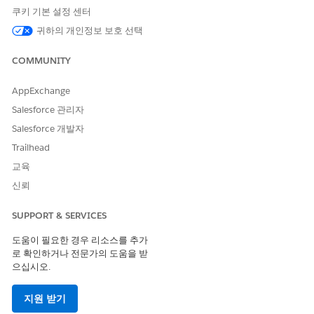
쿠키 기본 설정 센터
프롬프트 템플릿 사용자
귀하의 개인정보 보호 선택
AND
Data Cloud 사용자
COMMUNITY
표준 에이전트 작업에 대한
일반 사용자 액세스
를 참조하십시오.
AppExchange
Salesforce 관리자
Salesforce 개발자
Trailhead
교육
이 제품의 사용자 인터페이스는 영어로만 제공되며 다른 언
노트
어로 완전히 지원되지 않을 수 있습니다.
신뢰
SUPPORT & SERVICES
작업 세부 사항
도움이 필요한 경우 리소스를 추가
로 확인하거나 전문가의 도움을 받
API 이름
GetProviderNpi
으십시오.
참조 작업 유형
표준 작업
지원 받기
이 작업은 하나 이상의 프롬프
아니요