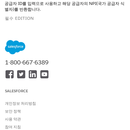
공급자 ID를 입력으로 사용하고 해당 공급자의 NPI(국가 공급자 식
별자)를 반환합니다.
필수 EDITION
지원 제품: Lightning Experience
지원 제품: Agentforce for Health 추가 기능이 포함되거나
Agentforce 1 Health Edition에 포함된
Enterprise
,
Performance
,
Unlimited
및
Developer
Edition. 작업에 액세스
하려면 각 사용자에게 Health용 Agentforce 추가 기능이 있어야
1-800-667-6389
합니다.
필요한 사용자 권한
이 작업 사용:
상담 센터 AI 보조 에이전트 사
SALESFORCE
용
개인정보 처리방침
AND
보안 정책
Health Cloud 상담 센터 에이
사용 약관
전트 권한 집합
참여 지침
AND