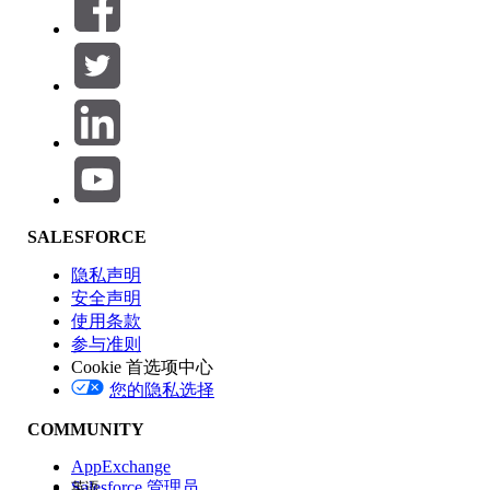
筛选器 (0)
选择筛选器
添加
产品区域
SALESFORCE
功能影响
隐私声明
安全声明
使用条款
参与准则
Cookie 首选项中心
版本
您的隐私选择
COMMUNITY
AppExchange
Salesforce 管理员
英语