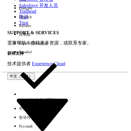
Salesforce 开发人员
Français
体验
Trailhead
培训
Deutsch
Trust
Italiano
SUPPORT & SERVICES
日本語
全部清除
完成
需要帮助？查找更多资源，或联系专家。
Español (México)
Español
获得支持
技术提供者
Experience Cloud
中文（简体）
Select Org
中文（简体）
中文（繁体）
한국어
Русский
没有结果