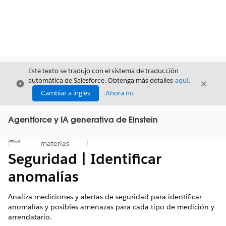
Este texto se tradujo con el sistema de traducción
automática de Salesforce. Obtenga más detalles
aquí
.
Cerrar
Cerrar
Cerrar
Cambiar a inglés
Ahora no
Agentforce y IA generativa de Einstein
Índice de
Mostrar índice de materias
materias
Seguridad | Identificar
anomalías
Analiza mediciones y alertas de seguridad para identificar
anomalías y posibles amenazas para cada tipo de medición y
arrendatario.