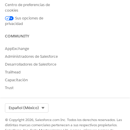
Centro de preferencias de
Tipo de acción de referencia
Acción estándar
cookies
¿Ejecuta esta herramienta
Sí
Sus opciones de
una o más plantillas de
privacidad
solicitudes?
COMMUNITY
Configuración requerida
Active Centro de seguridad y
Agente de seguridad con el
permiso de usuario Ver
AppExchange
centro de seguridad o
Administradores de Salesforce
Gestionar centro de
seguridad.
Desarrolladores de Salesforce
Trailhead
Identificar anomalías y plantillas de solicitudes
Capacitación
La herramienta ejecuta la plantilla de solicitud Identificar
Trust
anomalías. La plantilla de solicitud actúa como analista de
seguridad:
Identifica patrones inusuales, incluyendo
Select Org
Español (México)
comportamientos de inicio de sesión inesperados, picos
© Copyright 2026, Salesforce.com Inc. Todos los derechos reservados. Las
de acceso a datos y distribuciones de privilegios.
distintas marcas comerciales pertenecen a sus respectivos propietarios.
Relaciona datos entre múltiples orígenes para detectar