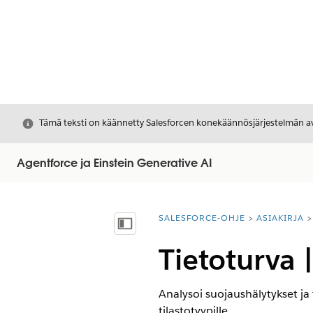
Sulje
Tämä teksti on käännetty Salesforcen konekäännösjärjestelmän avu
Agentforce ja Einstein Generative AI
SALESFORCE-OHJE
ASIAKIRJA
Olet tässä:
Näytä sisällysluettelo
Tietoturva 
Analysoi suojaushälytykset ja 
tilastotyypille.