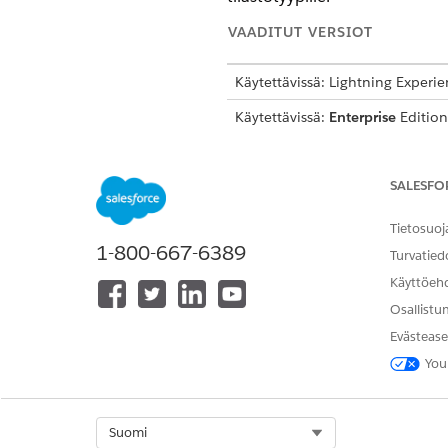
VAADITUT VERSIOT
Käytettävissä: Lightning Experi
Käytettävissä:
Enterprise
Edition
Foundations- tai
Agentforce 1
Ed
SALESFO
Security Center -sivujen tarkaste
Tietosuoj
1-800-667-6389
Suojauskäytäntöjen luominen 
Turvatied
Käyttöeh
Lisätietoja on kohdassa Agentt
Osallistu
Evästease
Toiminnon lisätiedot
You
API-nimi
Viitetyön tyyppi
Select Org
Suomi