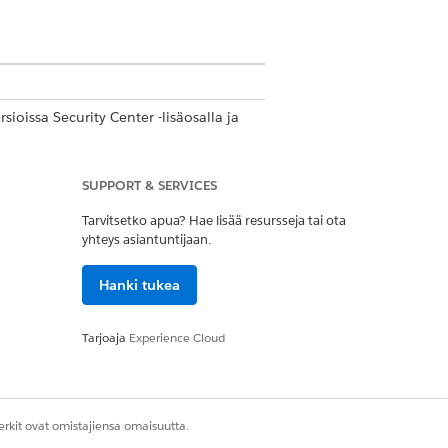
rsioissa Security Center -lisäosalla ja
SUPPORT & SERVICES
Tarvitsetko apua? Hae lisää resursseja tai ota
yhteys asiantuntijaan.
keus
Hanki tukea
Tarjoaja
Experience Cloud
rkit ovat omistajiensa omaisuutta.