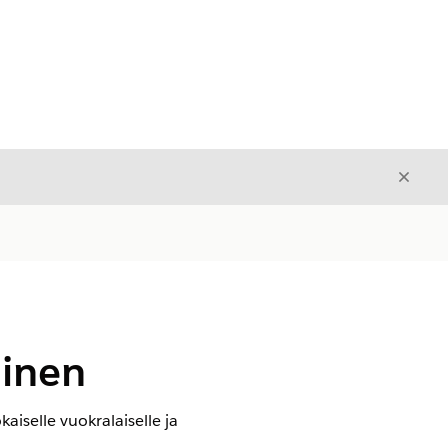
Sulje
Sulje
minen
aiselle vuokralaiselle ja