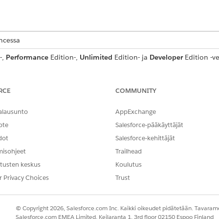
encessa
-,
Performance
Edition-,
Unlimited
Edition- ja
Developer
Edition -ve
ition -versioilla.
TARVITTAVAT KÄYTTÖOIKEUDET
RCE
COMMUNITY
lu:
Security Centerin tarkastelu
alausunto
AppExchange
ja muokkaaminen:
Suojauskeskuksen hallintaoi
ote
Salesforce-pääkäyttäjät
dot
Salesforce-kehittäjät
ien vakiotoimintojen
yleiset käyttöoikeudet
.
misohjeet
Trailhead
tusten keskus
Koulutus
r Privacy Choices
Trust
IdentifyAnomalies
Vakiotoiminto
© Copyright 2026, Salesforce.com Inc. Kaikki oikeudet pidätetään. Tavarame
Salesforce.com EMEA Limited, Keilaranta 1, 3rd floor 02150 Espoo Finland