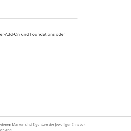
ter-Add-On und Foundations oder
tionen
.
tersuchen)
iedenen Marken sind Eigentum der jeweiligen Inhaber.
schland