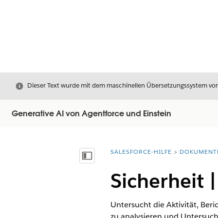
Schließen
Dieser Text wurde mit dem maschinellen Übersetzungssystem von S
Generative AI von Agentforce und Einstein
SALESFORCE-HILFE
DOKUMENT
Sie befinden sich hier:
Inhalt anzeigen
Sicherheit 
Untersucht die Aktivität, Be
zu analysieren und Untersuc