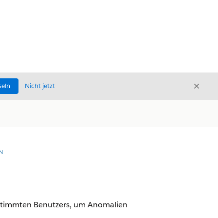
Schli
seln
Nicht jetzt
Schließ
N
bestimmten Benutzers, um Anomalien