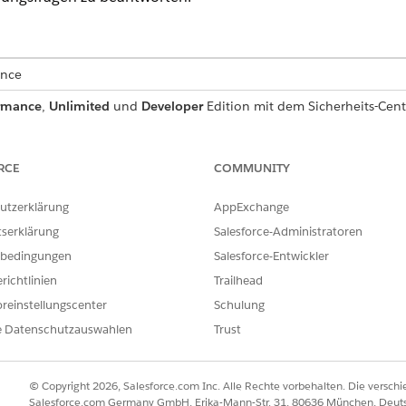
ence
rmance
,
Unlimited
und
Developer
Edition mit dem Sicherheits-Cen
ERFORDERLICHE BENUTZERBERECHTIGUNGEN
RCE
COMMUNITY
-Seiten:
Sicherheits-Center anzeigen
utzerklärung
AppExchange
herheitsrichtlinien:
Sicherheits-Center verwalten
tserklärung
Salesforce-Administratoren
bedingungen
Salesforce-Entwickler
inden Sie unter
Allgemeiner Benutzerzugriff für Standardagentenak
richtlinien
Trailhead
reinstellungscenter
Schulung
e Datenschutzauswahlen
Trust
InvestigateUser (Benutzer un
Standardaktion
© Copyright 2026, Salesforce.com Inc. Alle Rechte vorbehalten. Die versch
Salesforce.com Germany GmbH, Erika-Mann-Str. 31, 80636 München, Deut