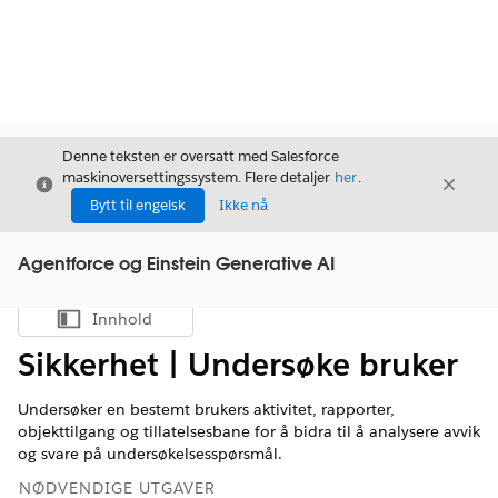
Denne teksten er oversatt med Salesforce
maskinoversettingssystem. Flere detaljer
her
.
Avslutt
Avslut
Avslutt
Bytt til engelsk
Ikke nå
Agentforce og Einstein Generative AI
Innhold
Vis innholdsfortegnelse
Sikkerhet | Undersøke bruker
Undersøker en bestemt brukers aktivitet, rapporter,
objekttilgang og tillatelsesbane for å bidra til å analysere avvik
og svare på undersøkelsesspørsmål.
NØDVENDIGE UTGAVER