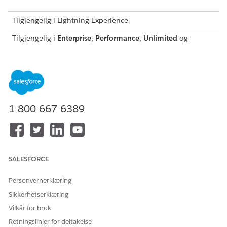
Tilgjengelig i Lightning Experience
Tilgjengelig i
Enterprise
,
Performance
,
Unlimited
og
Developer
Edition med tillegget Security Center og
Foundations eller
Agentforce 1
Edition.
NØDVENDIG BRUKERTILLATELSE
For å vise Sikkerhetssenter-
Vise Sikkerhetssenter
1-800-667-6389
sider:
For å opprette og redigere
Behandle sikkerhetssenter
sikkerhetspolicyer:
Se
Generell brukertilgang for standard agenthandlinger
.
SALESFORCE
Handlingsdetaljer
Personvernerklæring
Sikkerhetserklæring
API-navn
InvestigateUser
Vilkår for bruk
Referansehandlingstype
Standardhandling
Retningslinjer for deltakelse