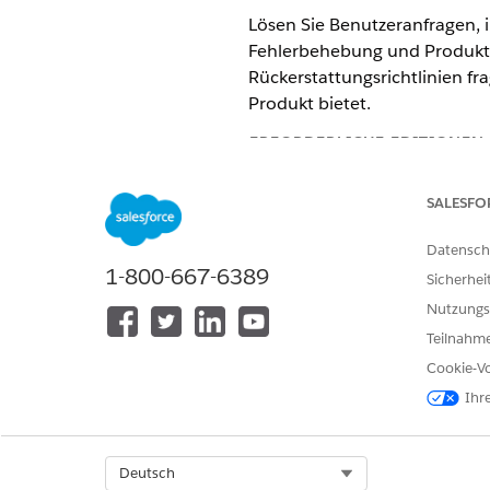
Lösen Sie Benutzeranfragen, 
Fehlerbehebung und Produktd
Rückerstattungsrichtlinien f
Produkt bietet.
ERFORDERLICHE EDITIONEN
Verfügbarkeit: Lightning Experi
SALESFO
Verfügbarkeit:
Enterprise
und
U
Datensch
1-800-667-6389
Sicherhei
ERFORDERLICHE BE
Nutzungs
Entsprechende Informationen f
Teilnahme
Cookie-Vo
Aktionsdetails
Ihr
API-Name
Select Org
Deutsch
Referenzaktionstyp