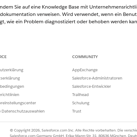
indem Sie auf eine Knowledge Base mit Unternehmensrichtli
okumentation verweisen. Wird verwendet, wenn ein Benut
ragt, wie ein Problem diagnostiziert oder behoben werden ka
ence
RCE
COMMUNITY
nlimited
Edition mit der Add-On-Lizenz "AI-Agenten für Mitarbeiter"
utzerklärung
AppExchange
tserklärung
Salesforce-Administratoren
NUTZERBERECHTIGUNGEN
bedingungen
Salesforce-Entwickler
inden Sie unter
Allgemeiner Benutzerzugriff für Standardagentenak
richtlinien
Trailhead
reinstellungscenter
Schulung
e Datenschutzauswahlen
Trust
AnswerQuestionsWithKnowl
© Copyright 2026, Salesforce.com Inc. Alle Rechte vorbehalten. Die versch
Standard
Salesforce.com Germany GmbH, Erika-Mann-Str. 31, 80636 München, Deut