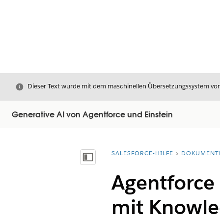
Schließen
Dieser Text wurde mit dem maschinellen Übersetzungssystem von S
Generative AI von Agentforce und Einstein
SALESFORCE-HILFE
DOKUMENT
Sie befinden sich hier:
Inhalt anzeigen
Agentforce 
mit Knowl