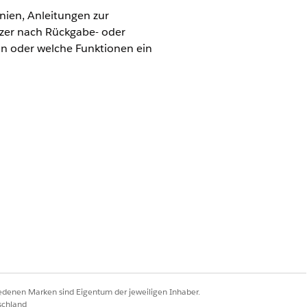
nien, Anleitungen zur
zer nach Rückgabe- oder
nn oder welche Funktionen ein
.
tionen
.
edge
iedenen Marken sind Eigentum der jeweiligen Inhaber.
schland