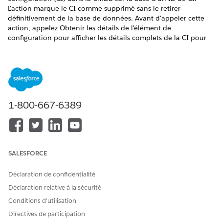
L'action marque le CI comme supprimé sans le retirer
définitivement de la base de données. Avant d'appeler cette
action, appelez Obtenir les détails de l'élément de
configuration pour afficher les détails complets de la CI pour
l'utilisateur et capturer une confirmation explicite. Utilisez l'ID
CI renvoyé par Obtenir les détails de l'élément de
configuration en entrée de cette action.
ÉDITIONS REQUISES
1-800-667-6389
Disponible avec : Lightning Experience
Disponible avec :
Enterprise
Edition et
Unlimited
Edition
avec la licence complémentaire AI Agents for Employees.
SALESFORCE
AUTORISATIONS
UTILISATEUR REQUISES
Déclaration de confidentialité
Consultez
Accès utilisateur commun pour les actions
de
Déclaration relative à la sécurité
l'agent standard.
Conditions d’utilisation
Détails de l'action
Directives de participation