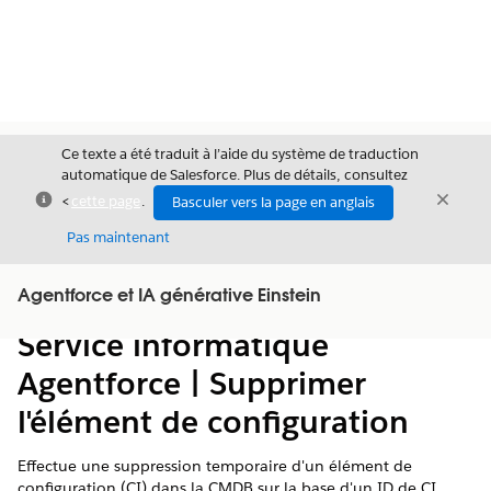
Ce texte a été traduit à l’aide du système de traduction
automatique de Salesforce. Plus de détails, consultez
Fermer
Ferme
<
cette page
.
Basculer vers la page en anglais
Fermer
Pas maintenant
Table des
Agentforce et IA générative Einstein
Afficher la table des matières
matières
Service informatique
Agentforce | Supprimer
l'élément de configuration
Effectue une suppression temporaire d'un élément de
configuration (CI) dans la CMDB sur la base d'un ID de CI.