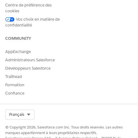
Centre de préférence des
Nom d'API
DeleteConfigurationItem
cookies
Vos choix en matière de
Type d'action de référence
Flux
confidentialité
Action de référence
Supprimer l'élément de
configuration
COMMUNITY
Cette action exécute-t-elle
Oui
AppExchange
un ou plusieurs modèles
d'invite ?
Administrateurs Salesforce
Développeurs Salesforce
Trailhead
Formation
CET ARTICLE A-T-IL RÉSOLU VOTRE PROBLÈME ?
Confiance
Dites-nous ce que nous pouvons améliorer !
Oui
Non
Select Org
Français
© Copyright 2026, Salesforce.com Inc. Tous droits réservés. Les autres
marques appartiennent à leurs propriétaires respectifs.