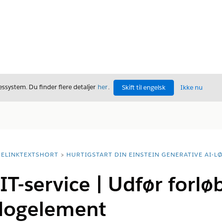
ssystem. Du finder flere detaljer
her
.
Skift til engelsk
Ikke nu
ELINKTEXTSHORT
HURTIGSTART DIN EINSTEIN GENERATIVE AI-L
IT-service | Udfør forløb
alogelement