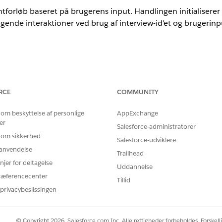
tforløb baseret på brugerens input. Handlingen initialiserer 
gende interaktioner ved brug af interview-id'et og brugerinput
nce
RCE
COMMUNITY
imited
Edition med tilføjelsesprogramlicensen AI Agents for Employ
 om beskyttelse af personlige
AppExchange
DELSER PÅKRÆVET
er
Salesforce-administratorer
ndardagenthandlinger
.
 om sikkerhed
Salesforce-udviklere
r anvendelse
Trailhead
njer for deltagelse
Uddannelse
ræferencecenter
Tillid
ExecuteServiceCatalogItemF
privacybeslissingen
Standardhandling
© Copyright 2026, Salesforce.com Inc. Alle rettigheder forbeholdes. Forskell
Kør forløb for servicekatalo