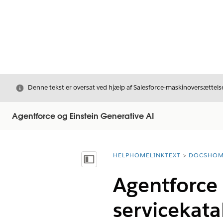
Luk
Denne tekst er oversat ved hjælp af Salesforce-maskinoversættelse
Agentforce og Einstein Generative AI
HELPHOMELINKTEXT
DOCSHOM
breadcrumbDescription
Vis indholdsfortegnelse
Agentforce 
servicekat