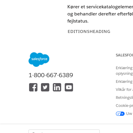
Kører et servicekatalogelemen
og behandler derefter efterføl
fejlstatus.
EDITIONSHEADING
Tilgængelig i: Lightning Experie
SALESFO
Tilgængelig i:
Enterprise
og
Unl
Erklæring
BRUGERTILLA
oplysning
1-800-667-6389
Se
Almen brugeradgang til sta
Erklæring
Vilkår fo
Handlingsdetaljer
Retningsli
Cookie-p
API-navn
Uw 
Referencehandlingstype
Referencehandling