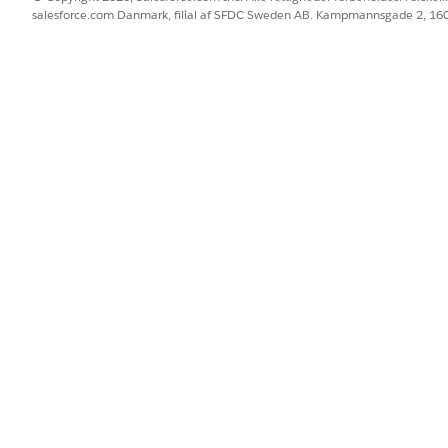
salesforce.com Danmark, filial af SFDC Sweden AB. Kampmannsgade 2, 1
flere meddelelsesskabeloner?
Ja
BLEM?
 os!