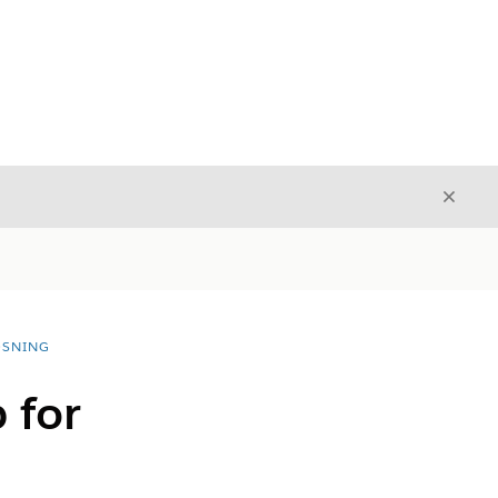
Luk
Luk
ØSNING
 for