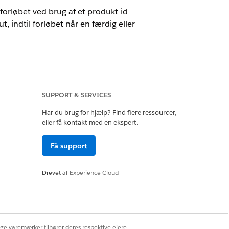
forløbet ved brug af et produkt-id
, indtil forløbet når en færdig eller
SUPPORT & SERVICES
ees.
Har du brug for hjælp? Find flere ressourcer,
eller få kontakt med en ekspert.
Få support
Drevet af
Experience Cloud
low
ige varemærker tilhører deres respektive ejere.
gelement