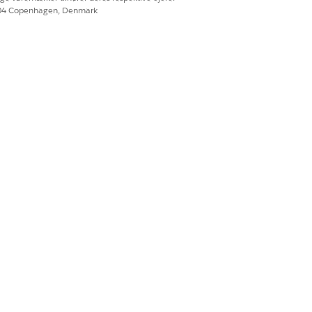
604 Copenhagen, Denmark
Ja
Nej