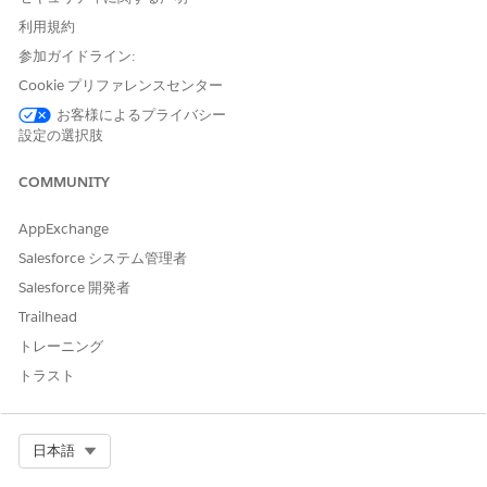
利用規約
参照アクション
サービスカタログ項目の実行
フロー
参加ガイドライン:
Cookie プリファレンスセンター
このアクションで 1 つ以上の
はい
プロンプトテンプレートが実
お客様によるプライバシー
行されますか?
設定の選択肢
COMMUNITY
AppExchange
この記事で問題は解決されましたか?
Salesforce システム管理者
ご意見をお待ちしております。
Salesforce 開発者
はい
いいえ
Trailhead
トレーニング
トラスト
Select Org
日本語