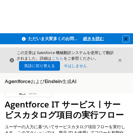
ただいま大変多くのお問い合わせをいただいており、ご連絡までにお時間を頂戴しております
続きを読む
Clo
この文章は Salesforce 機械翻訳システムを使用して翻訳
されました。詳細は
こちら
をご参照ください。
閉じる
閉じ
閉じる
英語に切り替える
今はしません
AgentforceおよびEinstein生成AI
目次
目次を表示
Agentforce IT サービス | サー
ビスカタログ項目の実行フロー
ユーザーの入力に基づいてサービスカタログ項目フローを実行し
ます。このアクションでは、商品 ID を使用してフローを初期化