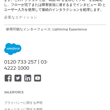
し、フローが完了または障害状況に達するまでインタビュー ID と
ユーザー入力を使用して後続のインタラクションを処理します。
必要なエディション
使用可能なインターフェース: Lightning Experience
使用可能なエディション: AI Agents for Employees アドオン
ライセンスが付属する
Enterprise
Edition および
Unlimited
Edition。
必要なユーザー権限
0120-733-257 | 03-
4222-1000
「標準エージェントアクションの
共通ユーザーアクセス
」を参
照してください。
アクションの詳細
SALESFORCE
API 参照名
ExecuteServiceCatalogItemF
low
プライバシーに関する声明
参照アクション種別
標準アクション
セキュリティに関する声明