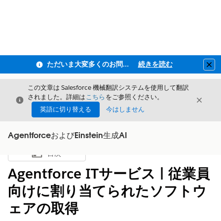
ただいま大変多くのお問い合わせをいただいており、ご連絡までにお時間を頂戴しております
続きを読む
Clo
この文章は Salesforce 機械翻訳システムを使用して翻訳
されました。詳細は
こちら
をご参照ください。
閉じる
閉じ
閉じる
英語に切り替える
今はしません
AgentforceおよびEinstein生成AI
目次
目次を表示
Agentforce ITサービス | 従業員
向けに割り当てられたソフトウ
ェアの取得