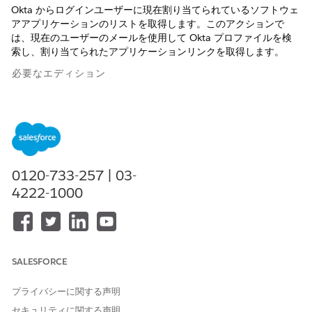
Okta からログインユーザーに現在割り当てられているソフトウェ
アアプリケーションのリストを取得します。このアクションで
は、現在のユーザーのメールを使用して Okta プロファイルを検
索し、割り当てられたアプリケーションリンクを取得します。
必要なエディション
使用可能なインターフェース: Lightning Experience
使用可能なエディション: AI Agents for Employees アドオン
ライセンスが付属する
Enterprise
Edition および
Unlimited
Edition。
0120-733-257 | 03-
4222-1000
必要なユーザー権限
「標準エージェントアクションの
共通ユーザーアクセス
」を参
照してください。
SALESFORCE
アクションの詳細
プライバシーに関する声明
API 参照名
GetAssignedSoftwareForEmp
loyee
セキュリティに関する声明