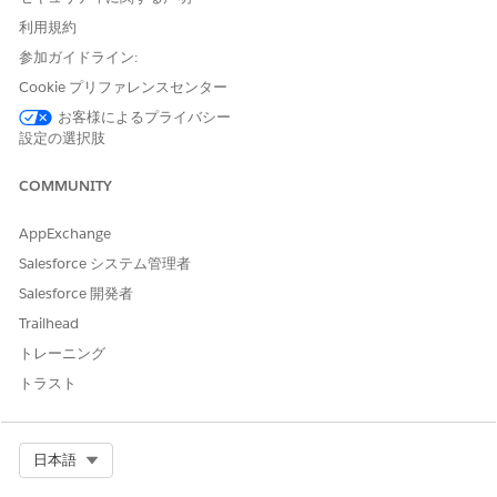
利用規約
参照アクション種別
フロー
参加ガイドライン:
参照アクション
Get Assigned Software For
Cookie プリファレンスセンター
Employee (従業員用に割り当
てられたソフトウェアの取得)
お客様によるプライバシー
設定の選択肢
このアクションで 1 つ以上の
はい
プロンプトテンプレートが実
COMMUNITY
行されますか?
AppExchange
Salesforce システム管理者
Salesforce 開発者
この記事で問題は解決されましたか?
Trailhead
ご意見をお待ちしております。
トレーニング
はい
いいえ
トラスト
Select Org
日本語