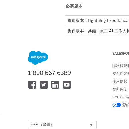
必要版本
提供版本：Lightning Experience
提供版本：具備「員工 AI 工作
所需的
SALESFO
請參閱標準工作人員動作的
一般
隱私權聲
動作詳細資料
1-800-667-6389
安全性聲
使用條款
API 名稱
參與原則
參照動作類型
Cookie
您
參考動作
此動作是否會執行一或多個提示範
Select Org
中文（繁體）