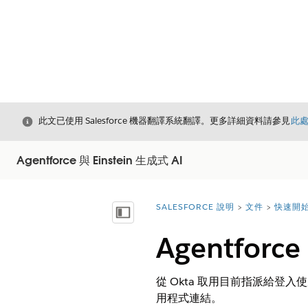
結束
此文已使用 Salesforce 機器翻譯系統翻譯。更多詳細資料請參見
此
Agentforce 與 Einstein 生成式 AI
SALESFORCE 說明
文件
快速開始 
您位於此處：
顯示目錄
Agentforc
從 Okta 取用目前指派給登
用程式連結。