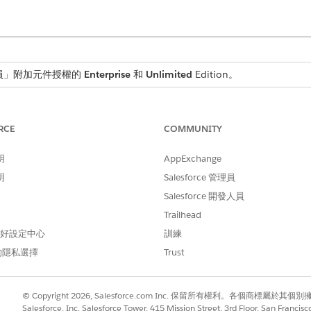
人員」附加元件授權的
Enterprise
和
Unlimited
Edition。
使用者權限
RCE
COMMUNITY
使用者存取權
。
明
AppExchange
明
Salesforce 管理員
Salesforce 開發人員
GetAssignedSoftwareForEmp
Trailhead
流程
 偏好設定中心
訓練
的隱私選擇
Trust
取得員工指派的軟體
本?
是
© Copyright 2026, Salesforce.com Inc. 保留所有權利。各個商標屬於其個
Salesforce, Inc. Salesforce Tower, 415 Mission Street, 3rd Floor, San Francis