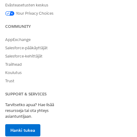
Viitetyön tyyppi
Kulku
Evästeasetusten keskus
Viitetoiminto
Ohjelmistojen saaminen
Your Privacy Choices
työntekijöille
COMMUNITY
Suorittaako tämä toiminto
Kyllä
yhden tai useamman
kehotteen mallin?
AppExchange
Salesforce-pääkäyttäjät
Salesforce-kehittäjät
Trailhead
RATKAISIKO TÄMÄ ARTIKKELI ONGELMASI?
Koulutus
Anna palautetta, jotta voimme kehittyä!
Trust
Kyllä
Ei
SUPPORT & SERVICES
Tarvitsetko apua? Hae lisää
resursseja tai ota yhteys
asiantuntijaan.
Hanki tukea