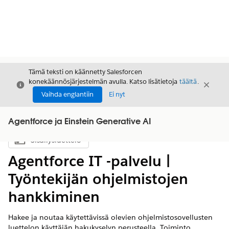
Tämä teksti on käännetty Salesforcen
konekäännösjärjestelmän avulla. Katso lisätietoja
täältä
.
Sulje
Sulje
Sulje
Vaihda englantiin
Ei nyt
Agentforce ja Einstein Generative AI
Sisällysluettelo
Näytä sisällysluettelo
Agentforce IT -palvelu |
Työntekijän ohjelmistojen
hankkiminen
Hakee ja noutaa käytettävissä olevien ohjelmistosovellusten
luettelon käyttäjän hakukyselyn perusteella. Toiminto