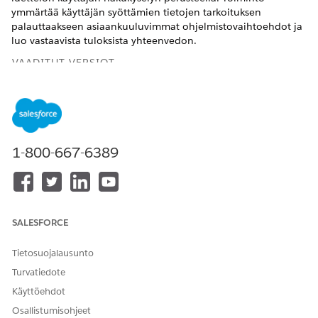
ymmärtää käyttäjän syöttämien tietojen tarkoituksen
palauttaakseen asiaankuuluvimmat ohjelmistovaihtoehdot ja
luo vastaavista tuloksista yhteenvedon.
VAADITUT VERSIOT
Käytettävissä: Lightning Experiencessa
Käytettävissä:
Enterprise
Edition- ja
Unlimited
Edition -
versioissa AI Agents for Employees -lisäosalisenssillä.
1-800-667-6389
TARVITTAVAT
KÄYTTÖOIKEUDET
Lisätietoja on kohdassa Agenttien vakiotoimintojen
yleiset
käyttöoikeudet
.
SALESFORCE
Toiminnon lisätiedot
Tietosuojalausunto
Turvatiedote
API-nimi
GetAvailableSoftwaresForEm
Käyttöehdot
ployee
Osallistumisohjeet