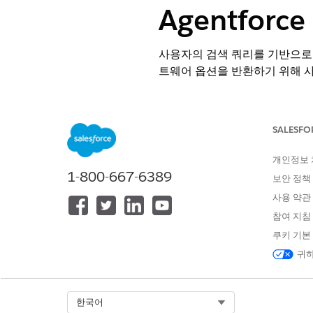
Agentfor
사용자의 검색 쿼리를 기반으로
트웨어 옵션을 반환하기 위해 
필수 EDITION
SALESFO
지원 제품: Lightning Experience
지원 제품: 직원용 AI 에이전트 
개인정보
1-800-667-6389
보안 정책
필요한
사용 약관
표준 에이전트 작업에 대한
일반 
참여 지침
쿠키 기본
작업 세부 사항
귀하
API 이름
Select Org
한국어
참조 작업 유형