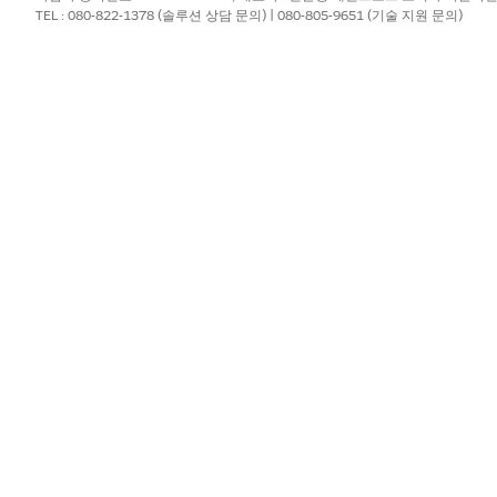
TEL : 080-822-1378 (솔루션 상담 문의) | 080-805-9651 (기술 지원 문의)
직원에게 사용 가능한 소프트웨
템플릿을 실행합니까?
예
?