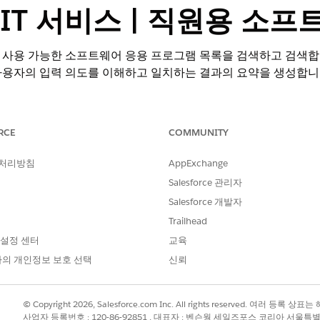
ce IT 서비스 | 직원용 
 사용 가능한 소프트웨어 응용 프로그램 목록을 검색하고 검색합니
사용자의 입력 의도를 이해하고 일치하는 결과의 요약을 생성합니
RCE
COMMUNITY
추가 기능 라이센스가 포함된
Enterprise
및
Unlimited
Edition.
 처리방침
AppExchange
Salesforce 관리자
 사용자 권한
Salesforce 개발자
사용자 액세스
를 참조하십시오.
Trailhead
 설정 센터
교육
의 개인정보 보호 선택
신뢰
직원용 GetAvailableSoftware
© Copyright 2026, Salesforce.com Inc. All rights reserved. 여러 등
사업자 등록번호 : 120-86-92851 , 대표자 : 벤슨웡 세일즈포스 코리아 서울특
플로