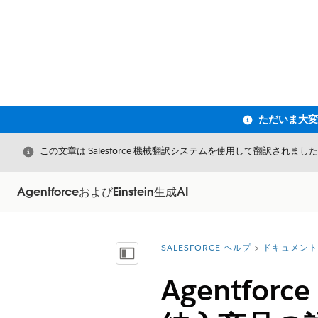
閉じる
この文章は Salesforce 機械翻訳システムを使用して翻訳されまし
AgentforceおよびEinstein生成AI
SALESFORCE ヘルプ
ドキュメント
詳細情報:
目次を表示
Agentfo