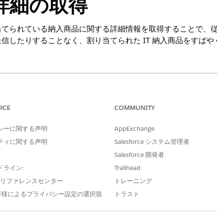
詳細の取得
当てられている納入商品に関する詳細情報を取得することで、
信したりすることなく、割り当てられた IT 納入商品をすばや
ng Experience
s および Agentforce for IT Service アドオン ライセンスが付属する、ま
RCE
COMMUNITY
mance Edition
、および
Unlimited
Edition。このアクションにアクセス
す。
シーに関する声明
AppExchange
ユーザー権限
ティに関する声明
Salesforce システム管理者
Salesforce 開発者
共通ユーザーアクセス
」を参照してください。
ドライン:
Trailhead
e プリファレンスセンター
トレーニング
客様によるプライバシー設定の選択肢
トラスト
GetCurrentAssignedAssetDeta