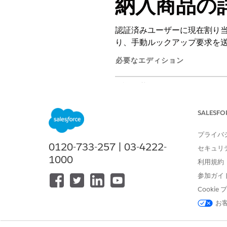
納入商品の
認証済みユーザーに現在割り
り、手動ルックアップ要求を送
必要なエディション
使用可能なインターフェース: Lightni
使用可能なエディション: Foundation
SALESFO
れる
Enterprise
Edition、
Perfor
for IT Service アドオンが必要で
プライバ
0120-733-257 | 03-4222-
必要な
セキュリ
1000
利用規約
「標準エージェントアクションの
参加ガイ
Cooki
アクションの詳細
お
API 参照名