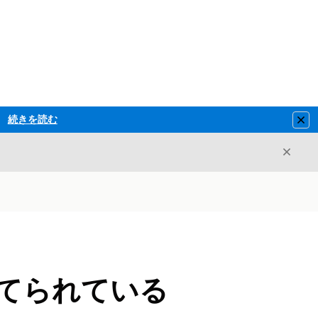
続きを読む
Clo
閉じ
閉じる
割り当てられている