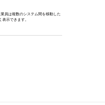
従業員は複数のシステム間を移動した
く表示できます。
たは Agentforce 1 Edition に含ま
するには、各ユーザーに Agentforce
ils