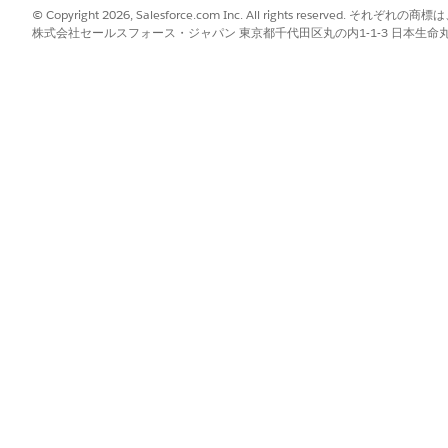
© Copyright 2026, Salesforce.com Inc. All rights reserve
フロー
株式会社セールスフォース・ジャパン 東京都千代田区丸の内1-1-3 日本生命丸の内ガ
現在割り当てられている納入
ロンプトテンプレートが実行されます
はい
?