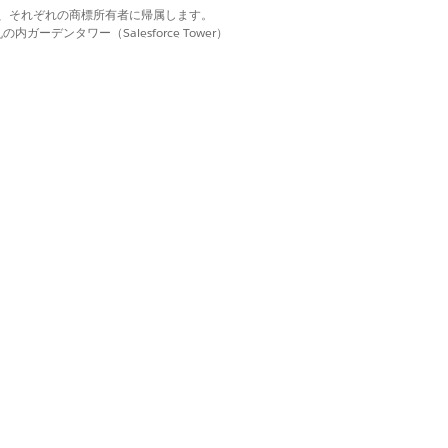
d. それぞれの商標は、それぞれの商標所有者に帰属します。
ーデンタワー（Salesforce Tower）
商品の詳細の取得
はい
いいえ