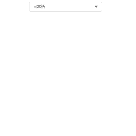
参照アクション種別
Select Org
日本語
参照アクション
このアクションで 1 つ以上のプ
か?
この記事で問題は解決されましたか
ご意見をお待ちしております。