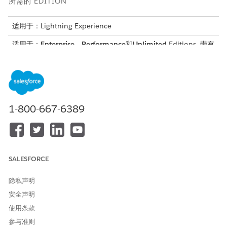
所需的 EDITION
适用于：Lightning Experience
适用于：
Enterprise
、
Performance
和
Unlimited
Editions, 带有
Foundations 和 Agentforce for IT Service 加载项许可证或包含
在 Agentforce 1 Editions 中。需要每个用户拥有 Agentforce
for IT 服务加载项，才可以访问操作。
所需用户权限
1-800-667-6389
请参阅标准客服人员操作的
通用用户访问权限
。
操作详细信息
SALESFORCE
API 名称
GetCurrentAssignedAssetDet
ails
隐私声明
引用操作类型
流程
安全声明
使用条款
参考操作
获取当前分配的资产详细信息
参与准则
此操作是否执行一个或多个提
是